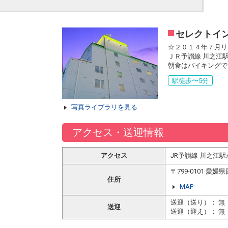
セレクトイ
☆２０１４年７月リ
ＪＲ予讃線 川之江
朝食はバイキングで
駅徒歩〜5分
写真ライブラリを見る
アクセス・送迎情報
アクセス
JR予讃線 川之江
〒799-0101 
住所
MAP
送迎（送り）： 無
送迎
送迎（迎え）： 無