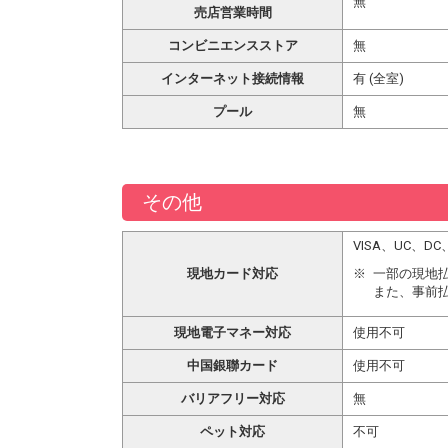
無
売店営業時間
コンビニエンスストア
無
インターネット接続情報
有 (全室)
プール
無
その他
VISA、UC、
現地カード対応
一部の現地
また、事前
現地電子マネー対応
使用不可
中国銀聯カード
使用不可
バリアフリー対応
無
ペット対応
不可