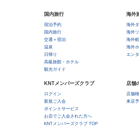
国内旅行
海外
宿泊予約
海外
国内旅行
海外
交通＋宿泊
海外
温泉
海外
日帰り
エン
高級旅館・ホテル
観光ガイド
KNTメンバーズクラブ
店舗
ログイン
店舗
新規ご入会
来店
ポイントサービス
お店でご入会された方へ
KNTメンバーズクラブ TOP