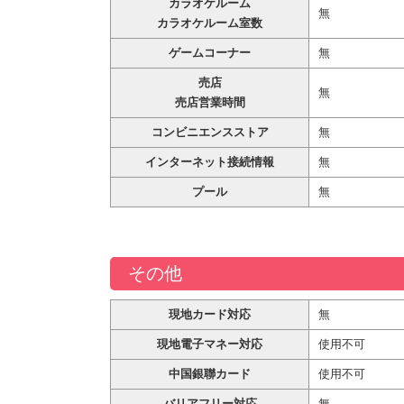
カラオケルーム
無
カラオケルーム室数
ゲームコーナー
無
売店
無
売店営業時間
コンビニエンスストア
無
インターネット接続情報
無
プール
無
その他
現地カード対応
無
現地電子マネー対応
使用不可
中国銀聯カード
使用不可
バリアフリー対応
無