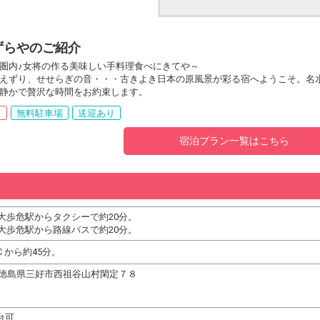
ずらやのご紹介
圏内♪女将の作る美味しい手料理食べにきてや～
えずり、せせらぎの音・・・古きよき日本の原風景が彩る宿へようこそ。名
静かで贅沢な時間をお約束します。
呂
無料駐車場
送迎あり
宿泊プラン一覧はこちら
大歩危駅からタクシーで約20分。
大歩危駅から路線バスで約20分。
Ｃから約45分。
102 徳島県三好市西祖谷山村閑定７８
台可