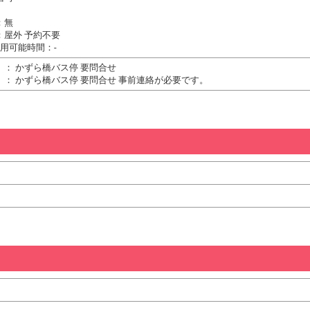
：無
：屋外 予約不要
用可能時間：-
： かずら橋バス停 要問合せ
）： かずら橋バス停 要問合せ 事前連絡が必要です。