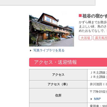
祖谷の宿か
かずら橋までお散歩
まぶしい緑、鳥のさ
めたおもてなしで、
大浴場
露天風
写真ライブラリを見る
アクセス・送迎情報
ＪＲ土讃線 
アクセス
ＪＲ土讃線 
アクセス（車）
井川池田Ｉ
〒778-0
住所
MAP
乗用車：50