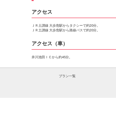
アクセス
ＪＲ土讃線 大歩危駅からタクシーで約20分。
ＪＲ土讃線 大歩危駅から路線バスで約20分。
アクセス（車）
井川池田ＩＣから約45分。
プラン一覧