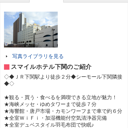
写真ライブラリを見る
スマイルホテル下関のご紹介
◇◆ＪＲ下関駅より徒歩２分◆シーモール下関隣接
◆◇
★観る・買う・食べるを満喫できる立地が魅力！
★海峡メッセ・ゆめタワーまで徒歩７分
★海響館・唐戸市場・カモンワーフまで車で約６分
★全室ＷｉＦｉ・加湿機能付空気清浄器完備
★全室デュベスタイル羽毛布団で快眠♪