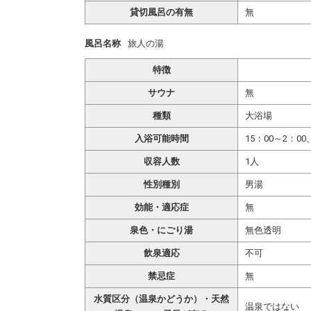
貸切風呂の有無
無
風呂名称
旅人の湯
特徴
サウナ
無
種類
大浴場
入浴可能時間
15：00～2：00
収容人数
1人
性別種別
男湯
効能・適応症
無
泉色・にごり湯
無色透明
飲泉適応
不可
禁忌症
無
水質区分（温泉かどうか）・天然
温泉ではない