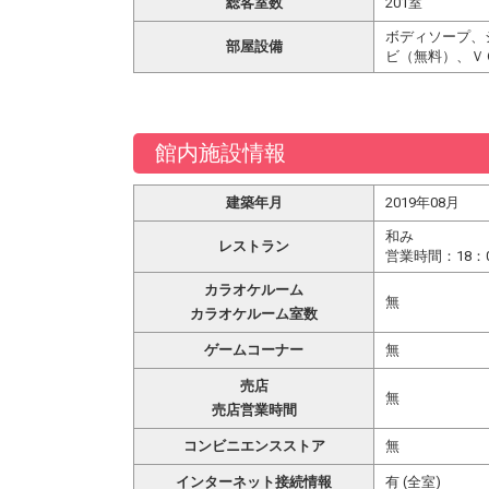
総客室数
201室
ボディソープ、
部屋設備
ビ（無料）、Ｖ
館内施設情報
建築年月
2019年08月
和み
レストラン
営業時間：18：0
カラオケルーム
無
カラオケルーム室数
ゲームコーナー
無
売店
無
売店営業時間
コンビニエンスストア
無
インターネット接続情報
有 (全室)