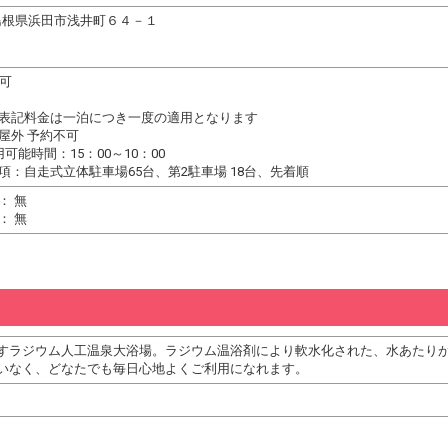
22 島根県浜田市浅井町６４－１
台可
表記料金は一泊につき一度の適用となります
屋外 予約不可
可能時間：15：00～10：00
項：自走式立体駐車場65台、第2駐車場 18台、先着順
： 無
： 無
すラジウム人工温泉大浴場。ラジウム温浴剤により軟水化された、水あたり
いなく、どなたでも毎日心地よくご利用になれます。