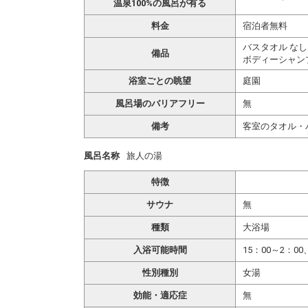
温泉100%の風呂が有る
料金
宿泊者無料
バスタオル なし
備品
ボディーシャン
浴室ごとの眺望
庭園
風呂場のバリアフリー
無
備考
客室のタオル・
風呂名称
旅人の湯
特徴
サウナ
無
種類
大浴場
入浴可能時間
15：00～2：00
性別種別
女湯
効能・適応症
無