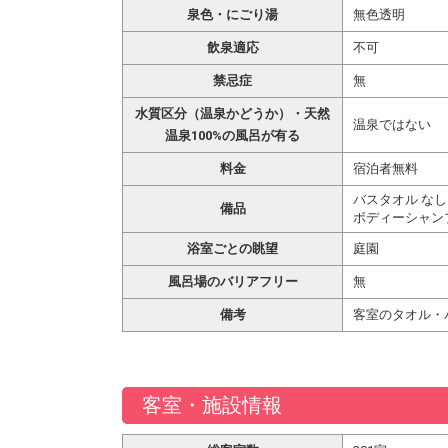
泉色・にごり湯
無色透明
飲泉適応
不可
禁忌症
無
水質区分（温泉かどうか）・天然
温泉ではない
温泉100%の風呂が有る
料金
宿泊者無料
バスタオル なし
備品
ボディーシャン
浴室ごとの眺望
庭園
風呂場のバリアフリー
無
備考
客室のタオル・
客室・施設情報