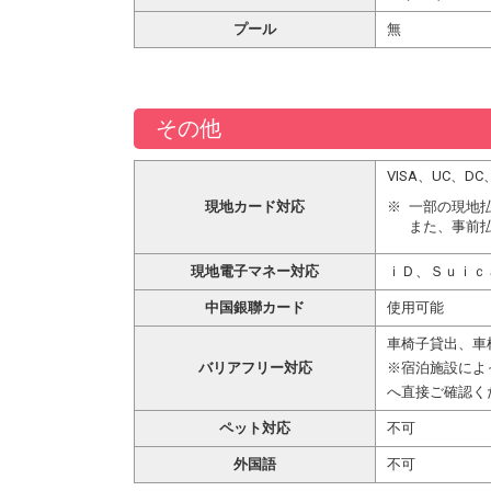
プール
無
その他
VISA、UC、
現地カード対応
一部の現地
また、事前
現地電子マネー対応
ｉＤ、Ｓｕｉｃ
中国銀聯カード
使用可能
車椅子貸出、車
バリアフリー対応
※宿泊施設によ
へ直接ご確認く
ペット対応
不可
外国語
不可