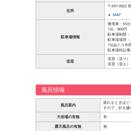
〒697-00
住所
MAP
乗用車：65
1泊：800円
駐車場制限：
駐車場情報
駐車場場所：
1泊あたり利用
駐車場特記事
送迎（送り）
送迎
送迎（迎え）
風呂情報
疲れをときほぐ
風呂案内
すので、好き嫌
大浴場の有無
有
露天風呂の有無
無