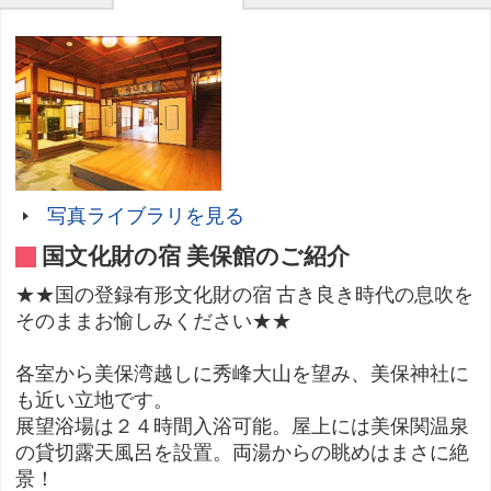
写真ライブラリを見る
国文化財の宿 美保館のご紹介
★★国の登録有形文化財の宿 古き良き時代の息吹を
そのままお愉しみください★★
各室から美保湾越しに秀峰大山を望み、美保神社に
も近い立地です。
展望浴場は２４時間入浴可能。屋上には美保関温泉
の貸切露天風呂を設置。両湯からの眺めはまさに絶
景！