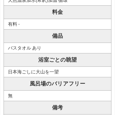
天然温泉加水(希釈)加温 循環
料金
有料 -
備品
バスタオル あり
浴室ごとの眺望
日本海ごしに大山を一望
風呂場のバリアフリー
無
備考