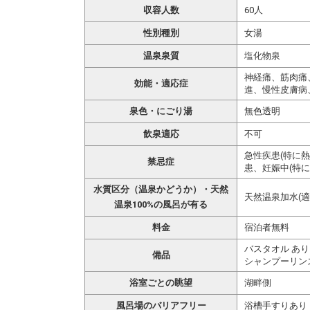
収容人数
60人
性別種別
女湯
温泉泉質
塩化物泉
神経痛、筋肉痛
効能・適応症
進、慢性皮膚病
泉色・にごり湯
無色透明
飲泉適応
不可
急性疾患(特に
禁忌症
患、妊娠中(特に
水質区分（温泉かどうか）・天然
天然温泉加水(適
温泉100%の風呂が有る
料金
宿泊者無料
バスタオル あり
備品
シャンプーリン
浴室ごとの眺望
湖畔側
風呂場のバリアフリー
浴槽手すりあり