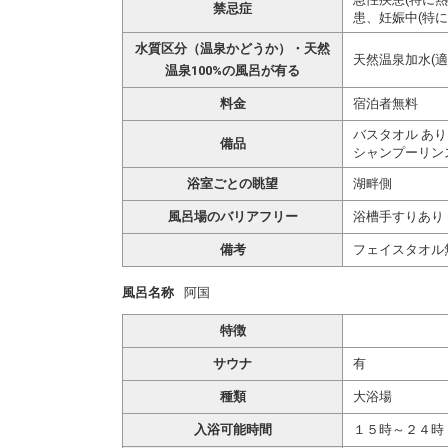
禁忌症
患、妊娠中(特に
水質区分（温泉かどうか）・天然
天然温泉加水(適
温泉100%の風呂が有る
料金
宿泊者無料
バスタオル あり
備品
シャンプーリン
浴室ごとの眺望
湖畔側
風呂場のバリアフリー
浴槽手すりあり
備考
フェイスタオル
風呂名称
阿国
特徴
サウナ
有
種類
大浴場
入浴可能時間
１５時～２４時