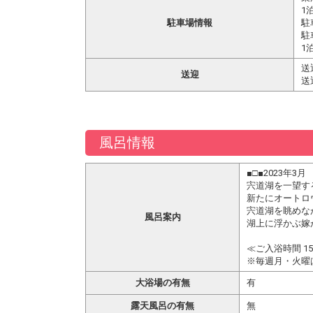
1
駐車場情報
駐
駐
1
送
送迎
送
風呂情報
■□■2023年
宍道湖を一望す
新たにオートロ
宍道湖を眺めな
風呂案内
湖上に浮かぶ嫁
≪ご入浴時間 1
※毎週月・火曜
大浴場の有無
有
露天風呂の有無
無