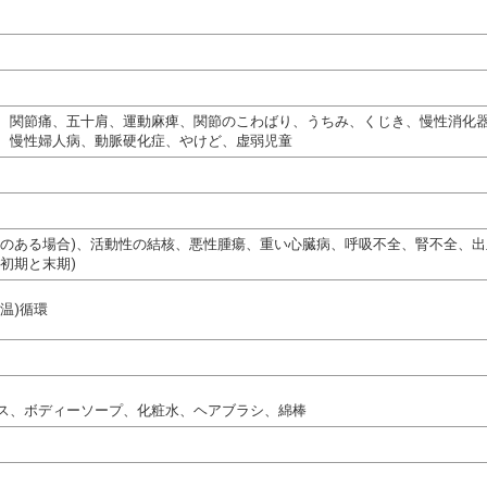
、関節痛、五十肩、運動麻痺、関節のこわばり、うちみ、くじき、慢性消化
、慢性婦人病、動脈硬化症、やけど、虚弱児童
熱のある場合)、活動性の結核、悪性腫瘍、重い心臓病、呼吸不全、腎不全、
初期と末期)
温)循環
ス、ボディーソープ、化粧水、ヘアブラシ、綿棒