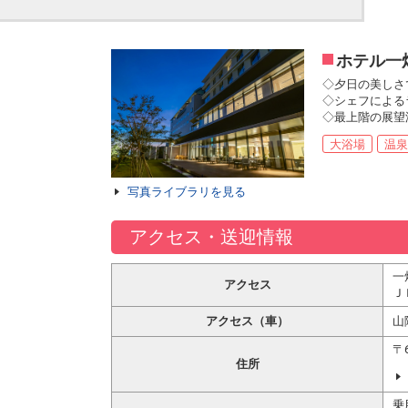
ホテル一
◇夕日の美しさ
◇シェフによる
◇最上階の展望
大浴場
温泉
写真ライブラリを見る
アクセス・送迎情報
一
アクセス
Ｊ
アクセス（車）
山
〒
住所
乗