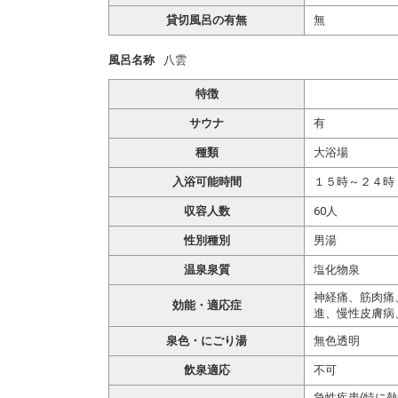
貸切風呂の有無
無
風呂名称
八雲
特徴
サウナ
有
種類
大浴場
入浴可能時間
１５時～２４時
収容人数
60人
性別種別
男湯
温泉泉質
塩化物泉
神経痛、筋肉痛
効能・適応症
進、慢性皮膚病
泉色・にごり湯
無色透明
飲泉適応
不可
急性疾患(特に