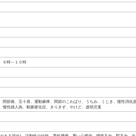
 ６時～１０時
、関節痛、五十肩、運動麻痺、関節のこわばり、うちみ、くじき、慢性消化
、慢性婦人病、動脈硬化症、きりきず、やけど、虚弱児童
熱のある場合)、活動性の結核、悪性腫瘍、重い心臓病、呼吸不全、腎不全、