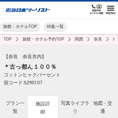
旅館・ホテルTOP
特集一覧
TOP
旅館・ホテル予約TOP
関西
奈良
奈
【奈良 奈良市内】
＊古っ都ん１００％
コットンヒャクパーセント
宿コード:S290107
プラン一
写真ライブラ
地図・交
施設詳
覧
リ
通
細