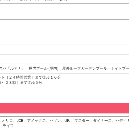
スパ「ルアナ」 屋内プール (屋内)、屋外ルーフガーデンプール・ナイトプール
ート［２４時間営業］まで徒歩１０分
時～２３時］まで徒歩５分
、DC、オリコ、JCB、アメックス、セゾン、UFJ、マスター、ダイナース、セ
、ライフ