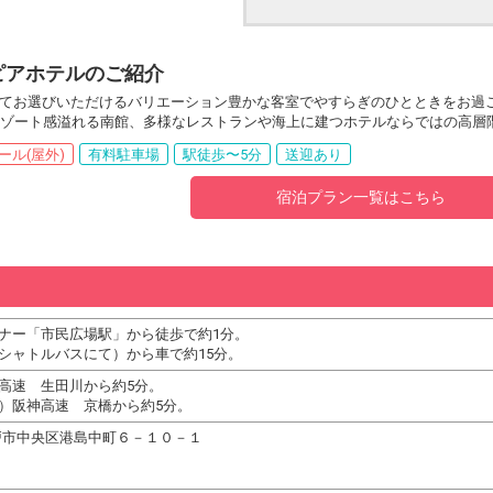
ピアホテルのご紹介
てお選びいただけるバリエーション豊かな客室でやすらぎのひとときをお過
リゾート感溢れる南館、多様なレストランや海上に建つホテルならではの高層
ール(屋外)
有料駐車場
駅徒歩〜5分
送迎あり
宿泊プラン一覧はこちら
ナー「市民広場駅」から徒歩で約1分。
シャトルバスにて）から車で約15分。
高速 生田川から約5分。
）阪神高速 京橋から約5分。
県神戸市中央区港島中町６－１０－１