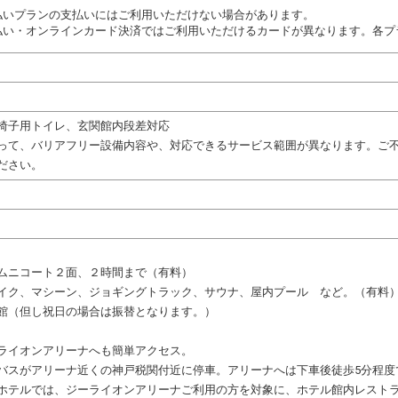
払いプランの支払いにはご利用いただけない場合があります。
払い・オンラインカード決済ではご利用いただけるカードが異なります。各プ
椅子用トイレ、玄関館内段差対応
って、バリアフリー設備内容や、対応できるサービス範囲が異なります。ご
ださい。
ムニコート２面、２時間まで（有料）
イク、マシーン、ジョギングトラック、サウナ、屋内プール など。（有料
（但し祝日の場合は振替となります。）
ライオンアリーナへも簡単アクセス。
バスがアリーナ近くの神戸税関付近に停車。アリーナへは下車後徒歩5分程度
ホテルでは、ジーライオンアリーナご利用の方を対象に、ホテル館内レストラ