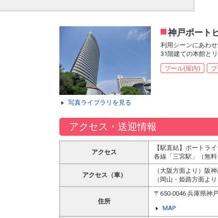
神戸ポート
利用シーンにあわせ
31階建ての本館と
プール(屋内)
プ
写真ライブラリを見る
アクセス・送迎情報
【駅直結】ポートライ
アクセス
各線「三宮駅」（無料
（大阪方面より）阪神
アクセス（車）
（岡山・姫路方面より
〒650-0046 兵庫
住所
MAP