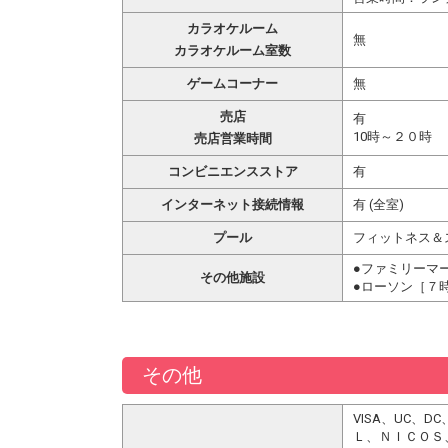
カラオケルーム
無
カラオケルーム室数
ゲームコーナー
無
売店
有
10時～２０時
売店営業時間
コンビニエンスストア
有
インターネット接続情報
有 (全室)
プール
フィットネス＆
●ファミリーマ
その他施設
●ローソン［７
その他
VISA、UC
Ｌ、ＮＩＣＯＳ