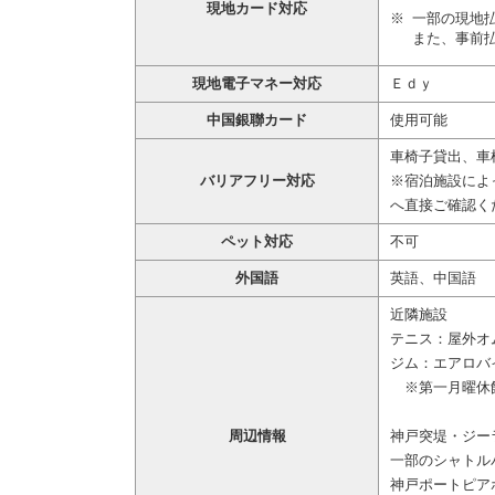
現地カード対応
一部の現地
また、事前
現地電子マネー対応
Ｅｄｙ
中国銀聯カード
使用可能
車椅子貸出、車
バリアフリー対応
※宿泊施設によ
へ直接ご確認く
ペット対応
不可
外国語
英語、中国語
近隣施設
テニス：屋外オ
ジム：エアロバ
※第一月曜休館
周辺情報
神戸突堤・ジー
一部のシャトル
神戸ポートピア