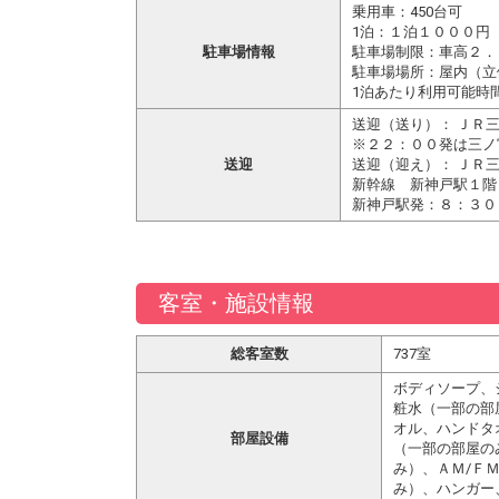
乗用車：450台可
1泊：１泊１０００円
駐車場情報
駐車場制限：車高２．
駐車場場所：屋内（立
1泊あたり利用可能時
送迎（送り）： ＪＲ
※２２：００発は三ノ
送迎
送迎（迎え）： ＪＲ
新幹線 新神戸駅１階
新神戸駅発：８：３０
客室・施設情報
総客室数
737室
ボディソープ、
粧水（一部の部
オル、ハンドタ
部屋設備
（一部の部屋の
み）、ＡＭ/Ｆ
み）、ハンガー