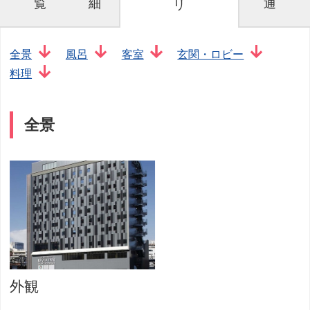
覧
細
通
リ
全景
風呂
客室
玄関・ロビー
料理
全景
外観