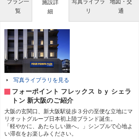
プラン一
写真ライブラ
地図・交
施設詳
覧
リ
通
細
写真ライブラリを見る
フォーポイント フレックス ｂｙ シェラ
トン 新大阪のご紹介
大阪の玄関口、新大阪駅徒歩３分の至便な立地にマ
リオットグループ日本初上陸ブランド誕生。
「軽やかに、あたらしい旅へ。」シンプルで心地よ
い滞在をお楽しみください。