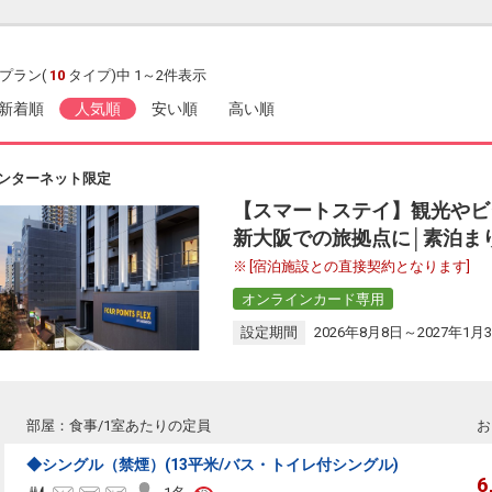
プラン(
10
タイプ)中 1～2件表示
新着順
人気順
安い順
高い順
ンターネット限定
【スマートステイ】観光やビ
新大阪での旅拠点に│素泊ま
[宿泊施設との直接契約となります]
オンラインカード専用
設定期間
2026年8月8日～2027年1月
部屋：食事/1室あたりの定員
お
◆シングル（禁煙）(13平米/バス・トイレ付シングル)
6