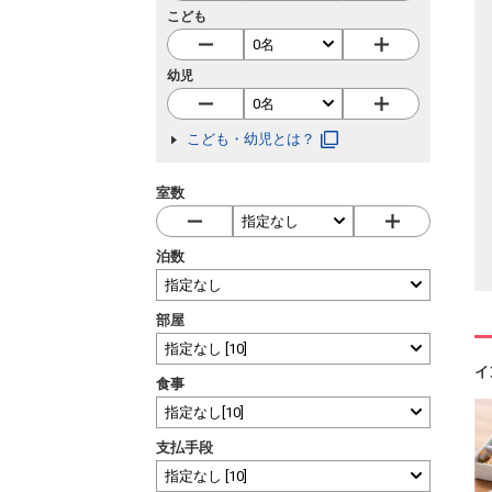
こども
幼児
こども・幼児とは？
室数
泊数
部屋
イ
食事
支払手段