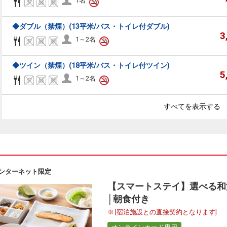
1名
◆ダブル（禁煙）(13平米/バス・トイレ付ダブル)
3
1～2名
◆ツイン（禁煙）(18平米/バス・トイレ付ツイン)
5
1～2名
すべてを表示する
ンターネット限定
【スマートステイ】選べる和
│朝食付き
[宿泊施設との直接契約となります]