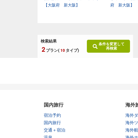
ンター【大阪府 新大
【大阪府 新大阪】
府 新大阪】
検索結果
条件を変更して
2
再検索
プラン(
10
タイプ)
国内旅行
海外
宿泊予約
海外
国内旅行
海外
交通＋宿泊
海外
温泉
海外