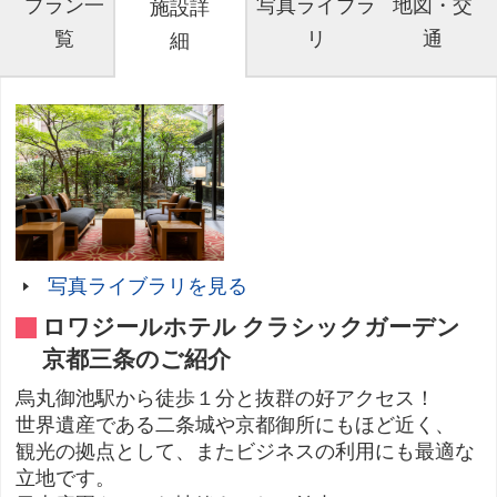
プラン一
写真ライブラ
地図・交
施設詳
覧
リ
通
細
写真ライブラリを見る
ロワジールホテル クラシックガーデン
京都三条のご紹介
烏丸御池駅から徒歩１分と抜群の好アクセス！
世界遺産である二条城や京都御所にもほど近く、
観光の拠点として、またビジネスの利用にも最適な
立地です。