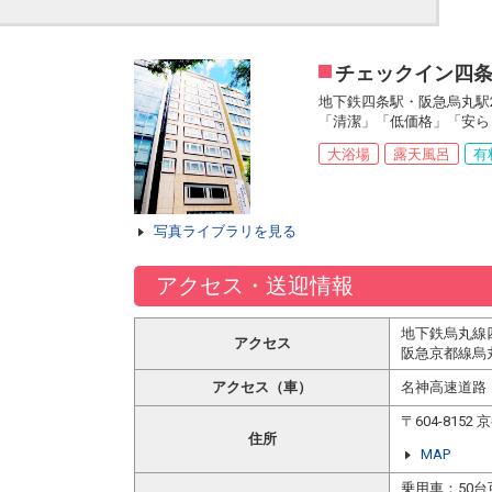
チェックイン四
地下鉄四条駅・阪急烏丸駅
「清潔」「低価格」「安ら
大浴場
露天風呂
有
写真ライブラリを見る
アクセス・送迎情報
地下鉄烏丸線四
アクセス
阪急京都線烏丸
アクセス（車）
名神高速道路 
〒604-81
住所
MAP
乗用車：50台