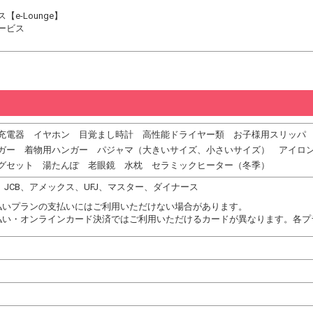
e-Lounge】
ービス
充電器 イヤホン 目覚まし時計 高性能ドライヤー類 お子様用スリッパ
ガー 着物用ハンガー パジャマ（大きいサイズ、小さいサイズ） アイロ
グセット 湯たんぽ 老眼鏡 水枕 セラミックヒーター（冬季）
DC、JCB、アメックス、UFJ、マスター、ダイナース
払いプランの支払いにはご利用いただけない場合があります。
払い・オンラインカード決済ではご利用いただけるカードが異なります。各プ