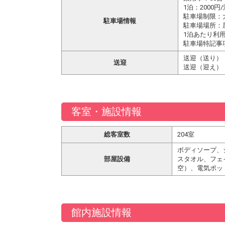
1泊：2000円/
駐車場制限：
駐車場情報
駐車場場所：
1泊あたり利用
駐車場特記事
送迎（送り）
送迎
送迎（迎え）
客室・施設情報
総客室数
204室
ボディソープ、
部屋設備
スタオル、フェ
空）、電気ポッ
館内施設情報