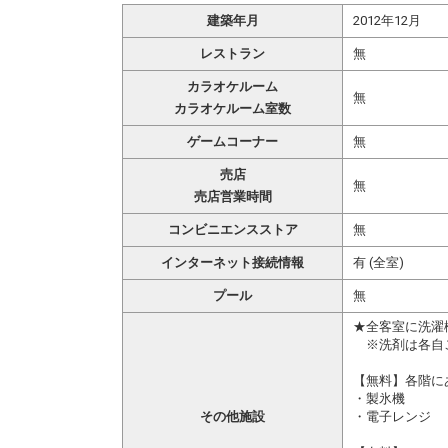
建築年月
2012年12月
レストラン
無
カラオケルーム
無
カラオケルーム室数
ゲームコーナー
無
売店
無
売店営業時間
コンビニエンスストア
無
インターネット接続情報
有 (全室)
プール
無
★全客室に洗濯
※洗剤は各自ご
【無料】各階に
・製氷機
その他施設
・電子レンジ