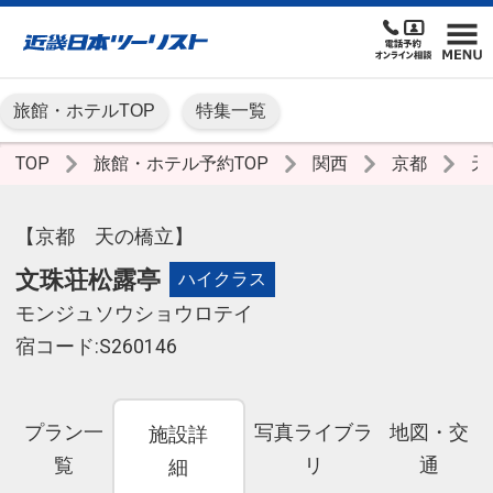
旅館・ホテルTOP
特集一覧
TOP
旅館・ホテル予約TOP
関西
京都
天
【京都 天の橋立】
文珠荘松露亭
ハイクラス
モンジュソウショウロテイ
宿コード:S260146
プラン一
写真ライブラ
地図・交
施設詳
覧
リ
通
細