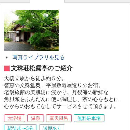
写真ライブラリを見る
文珠荘松露亭のご紹介
天橋立駅から徒歩約５分。
智恵の文殊堂奥、平屋数奇屋造りのお宿。
老舗旅館の美肌湯に浸かり、丹後海の新鮮な
魚貝類をふんだんに使い調理し、茶の心をもとに
心からのおもてなしでサービスさせて頂きます。
大浴場
温泉
露天風呂
無料駐車場
駅徒歩〜5分
送迎あり