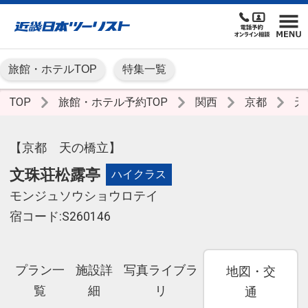
旅館・ホテルTOP
特集一覧
TOP
旅館・ホテル予約TOP
関西
京都
天
【京都 天の橋立】
文珠荘松露亭
ハイクラス
モンジュソウショウロテイ
宿コード:S260146
プラン一
施設詳
写真ライブラ
地図・交
覧
細
リ
通