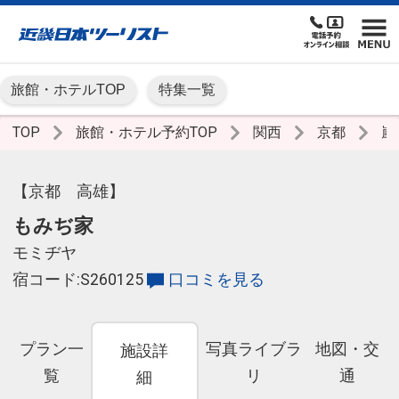
旅館・ホテルTOP
特集一覧
TOP
旅館・ホテル予約TOP
関西
京都
嵐
【京都 高雄】
もみぢ家
モミヂヤ
宿コード:S260125
口コミを見る
プラン一
写真ライブラ
地図・交
施設詳
覧
リ
通
細