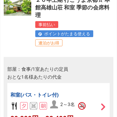
２６年上期 行こうよ京都☆ 本
館高雄山荘 和室 季節の会席料
理
事前払い
ポイントがたまる使える
連泊がお得
部屋：食事/1室あたりの定員
おとな1名様あたりの代金
和室(バス・トイレ付)
2～3名