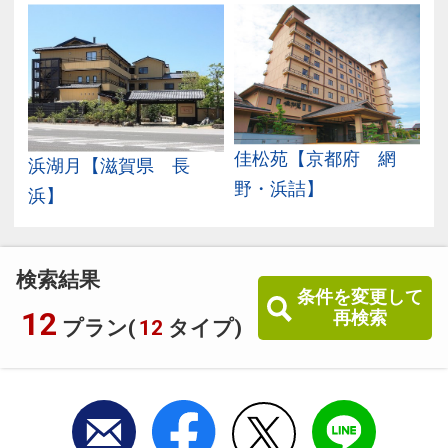
佳松苑【京都府 網
浜湖月【滋賀県 長
野・浜詰】
浜】
検索結果
条件を変更して
12
再検索
プラン(
12
タイプ)