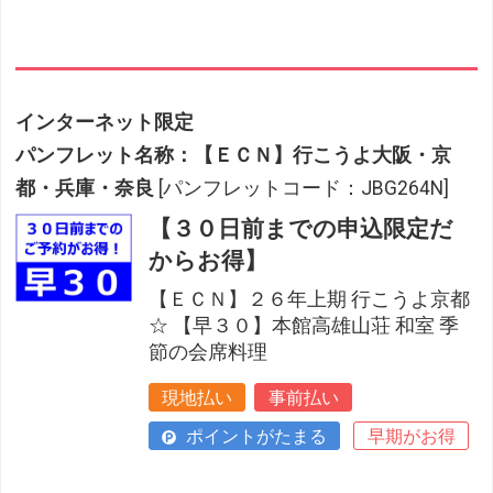
インターネット限定
パンフレット名称：【ＥＣＮ】行こうよ大阪・京
都・兵庫・奈良
[パンフレットコード：JBG264N]
【３０日前までの申込限定だ
からお得】
【ＥＣＮ】２６年上期 行こうよ京都
☆ 【早３０】本館高雄山荘 和室 季
節の会席料理
現地払い
事前払い
ポイントがたまる
早期がお得