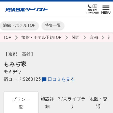
旅館・ホテルTOP
特集一覧
TOP
旅館・ホテル予約TOP
関西
京都
嵐
【京都 高雄】
もみぢ家
モミヂヤ
宿コード:S260125
口コミを見る
施設詳
写真ライブラ
地図・交
プラン一
細
リ
通
覧