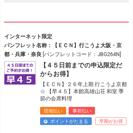
インターネット限定
パンフレット名称：【ＥＣＮ】行こうよ大阪・京
都・兵庫・奈良
[パンフレットコード：JBG264N]
【４５日前までの申込限定だ
からお得】
【ＥＣＮ】２６年上期 行こうよ京都
☆ 【早４５】本館高雄山荘 和室 季
節の会席料理
現地払い
事前払い
ポイントがたまる
早期がお得