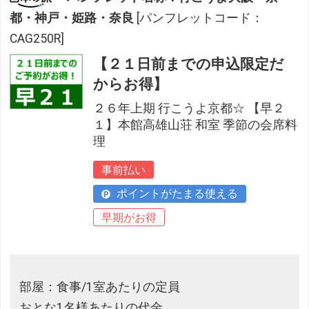
都・神戸・姫路・奈良
[パンフレットコード：
CAG250R]
【２１日前までの申込限定だ
からお得】
２６年上期 行こうよ京都☆ 【早２
１】本館高雄山荘 和室 季節の会席料
理
事前払い
ポイントがたまる使える
早期がお得
部屋：食事/1室あたりの定員
おとな1名様あたりの代金