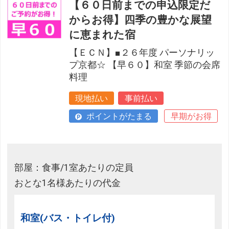
【６０日前までの申込限定だ
からお得】四季の豊かな展望
に恵まれた宿
【ＥＣＮ】■２６年度 パーソナリッ
プ京都☆ 【早６０】和室 季節の会席
料理
現地払い
事前払い
ポイントがたまる
早期がお得
部屋：食事/1室あたりの定員
おとな1名様あたりの代金
和室(バス・トイレ付)