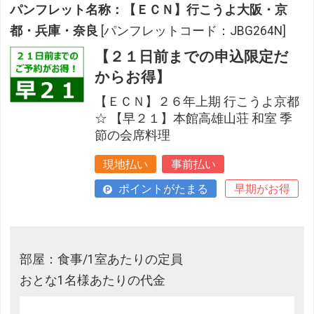
パンフレット名称：【ＥＣＮ】行こうよ大阪・京
都・兵庫・奈良
[パンフレットコード：JBG264N]
【２１日前までの申込限定だ
からお得】
【ＥＣＮ】２６年上期 行こうよ京都
☆ 【早２１】本館高雄山荘 和室 季
節の会席料理
現地払い
事前払い
ポイントがたまる
早期がお得
部屋：食事/1室あたりの定員
おとな1名様あたりの代金