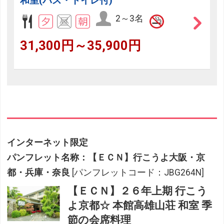
和室(バス・トイレ付)
2～3名
31,300円～35,900円
インターネット限定
パンフレット名称：【ＥＣＮ】行こうよ大阪・京
都・兵庫・奈良
[パンフレットコード：JBG264N]
【ＥＣＮ】２６年上期 行こう
よ京都☆ 本館高雄山荘 和室 季
節の会席料理