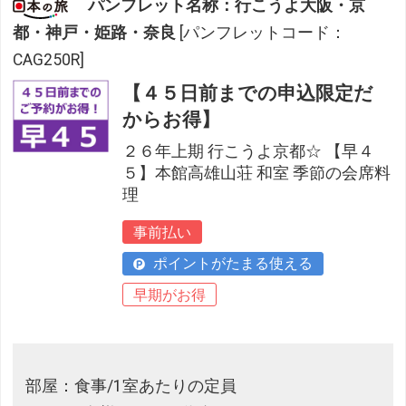
パンフレット名称：行こうよ大阪・京
都・神戸・姫路・奈良
[パンフレットコード：
CAG250R]
【４５日前までの申込限定だ
からお得】
２６年上期 行こうよ京都☆ 【早４
５】本館高雄山荘 和室 季節の会席料
理
事前払い
ポイントがたまる使える
早期がお得
部屋：食事/1室あたりの定員