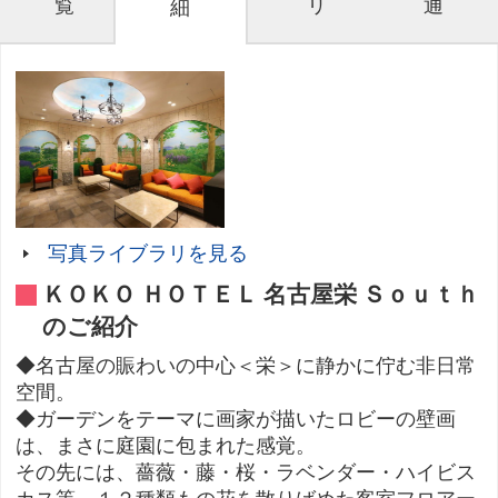
覧
リ
通
細
写真ライブラリを見る
ＫＯＫＯ ＨＯＴＥＬ 名古屋栄 Ｓｏｕｔｈ
のご紹介
◆名古屋の賑わいの中心＜栄＞に静かに佇む非日常
空間。
◆ガーデンをテーマに画家が描いたロビーの壁画
は、まさに庭園に包まれた感覚。
その先には、薔薇・藤・桜・ラベンダー・ハイビス