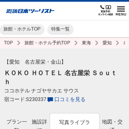
旅館・ホテルTOP
特集一覧
TOP
旅館・ホテル予約TOP
東海
愛知
名
【愛知 名古屋栄・金山】
ＫＯＫＯ ＨＯＴＥＬ 名古屋栄 Ｓｏｕｔ
ｈ
ココホテル ナゴヤサカエ サウス
宿コード:S230337
口コミを見る
プラン一
施設詳
地図・交
写真ライブラ