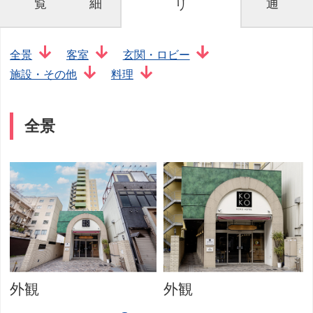
覧
細
通
リ
全景
客室
玄関・ロビー
施設・その他
料理
全景
外観
外観