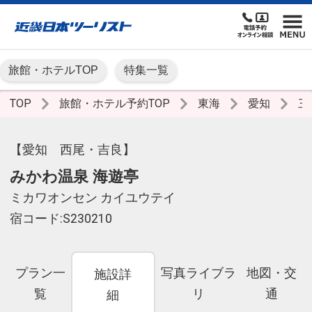
旅館・ホテルTOP
特集一覧
TOP
旅館・ホテル予約TOP
東海
愛知
三
【愛知 西尾・吉良】
みかわ温泉 海遊亭
ミカワオンセン カイユウテイ
宿コード:S230210
プラン一
写真ライブラ
地図・交
施設詳
覧
リ
通
細