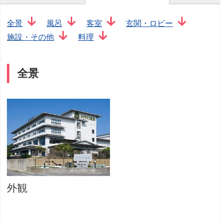
全景
風呂
客室
玄関・ロビー
施設・その他
料理
全景
外観