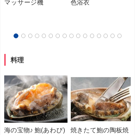
マッサージ機
色浴衣
料理
海の宝物♪ 鮑(あわび)
焼きたて鮑の陶板焼