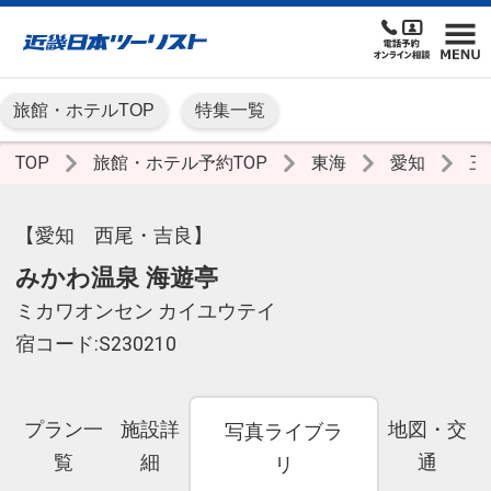
旅館・ホテルTOP
特集一覧
TOP
旅館・ホテル予約TOP
東海
愛知
三
【愛知 西尾・吉良】
みかわ温泉 海遊亭
ミカワオンセン カイユウテイ
宿コード:S230210
プラン一
施設詳
地図・交
写真ライブラ
覧
細
通
リ