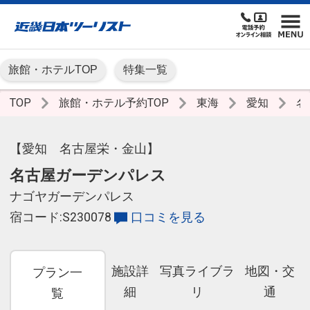
旅館・ホテルTOP
特集一覧
TOP
旅館・ホテル予約TOP
東海
愛知
名
【愛知 名古屋栄・金山】
名古屋ガーデンパレス
ナゴヤガーデンパレス
宿コード:S230078
口コミを見る
施設詳
写真ライブラ
地図・交
プラン一
細
リ
通
覧