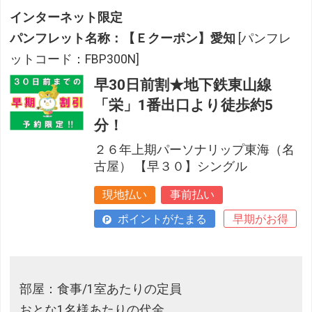
インターネット限定
パンフレット名称：【Ｅクーポン】愛知
[パンフレ
ットコード：FBP300N]
早30日前割★地下鉄東山線
「栄」1番出口より徒歩約5
分！
２６年上期パーソナリップ東海（名
古屋） 【早３０】シングル
現地払い
事前払い
ポイントがたまる
早期がお得
部屋：食事/1室あたりの定員
おとな1名様あたりの代金