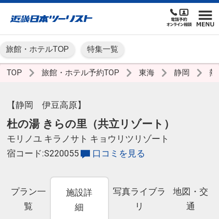
旅館・ホテルTOP
特集一覧
TOP
旅館・ホテル予約TOP
東海
静岡
熱
【静岡 伊豆高原】
杜の湯 きらの里（共立リゾート）
モリノユ キラノサト キョウリツリゾート
宿コード:S220055
口コミを見る
プラン一
写真ライブラ
地図・交
施設詳
覧
リ
通
細