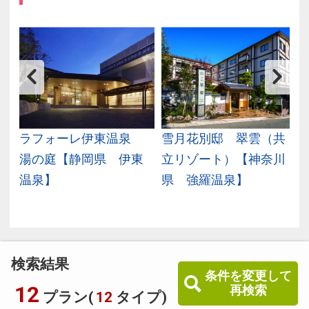
東
ラフォーレ伊東温泉
雪月花別邸 翠雲（共
静
湯の庭【静岡県 伊東
立リゾート）【神奈川
温泉】
県 強羅温泉】
検索結果
条件を変更して
12
再検索
プラン(
12
タイプ)