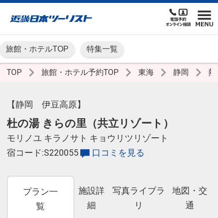
旅館・ホテルTOP
特集一覧
TOP
旅館・ホテル予約TOP
東海
静岡
熱
【静岡 伊豆高原】
杜の湯 きらの里（共立リゾート）
モリノユ キラノサト キョウリツリゾート
宿コード:S220055
口コミを見る
施設詳
写真ライブラ
地図・交
プラン一
細
リ
通
覧