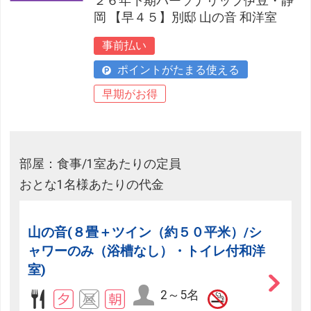
２６年下期パーソナリップ伊豆・静
岡 【早４５】別邸 山の音 和洋室
事前払い
ポイントがたまる使える
早期がお得
部屋：食事/1室あたりの定員
おとな1名様あたりの代金
山の音(８畳＋ツイン（約５０平米）/シ
ャワーのみ（浴槽なし）・トイレ付和洋
室)
2～5名