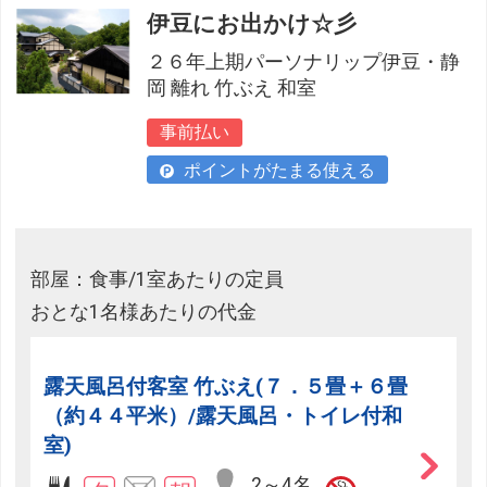
伊豆にお出かけ☆彡
２６年上期パーソナリップ伊豆・静
岡 離れ 竹ぶえ 和室
事前払い
ポイントがたまる使える
部屋：食事/1室あたりの定員
おとな1名様あたりの代金
露天風呂付客室 竹ぶえ(７．５畳＋６畳
（約４４平米）/露天風呂・トイレ付和
室)
2～4名