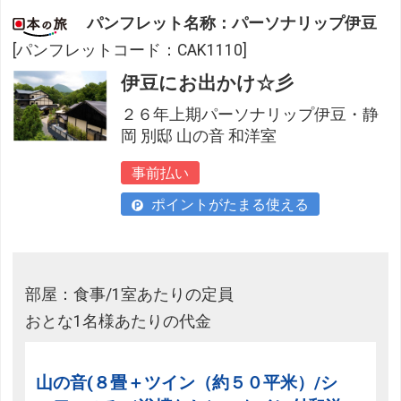
パンフレット名称：パーソナリップ伊豆
[パンフレットコード：CAK1110]
伊豆にお出かけ☆彡
２６年上期パーソナリップ伊豆・静
岡 別邸 山の音 和洋室
事前払い
ポイントがたまる使える
部屋：食事/1室あたりの定員
おとな1名様あたりの代金
山の音(８畳＋ツイン（約５０平米）/シ