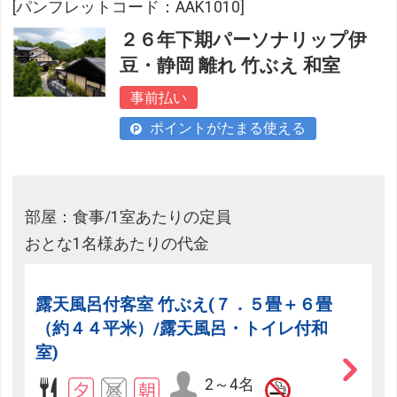
[パンフレットコード：AAK1010]
２６年下期パーソナリップ伊
豆・静岡 離れ 竹ぶえ 和室
事前払い
ポイントがたまる使える
部屋：食事/1室あたりの定員
おとな1名様あたりの代金
露天風呂付客室 竹ぶえ(７．５畳＋６畳
（約４４平米）/露天風呂・トイレ付和
室)
2～4名