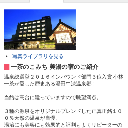
写真ライブラリを見る
一茶のこみち 美湯の宿のご紹介
温泉総選挙２０１６インバウンド部門３位入賞 小林
一茶が愛した歴史ある湯田中渋温泉郷！
当館は高台に建っていますので眺望満点。
３種の源泉をオリジナルブレンドした正真正銘１０
０％天然の温泉が自慢。
湯治にも美容にも効果的と評判もよくリピーターの