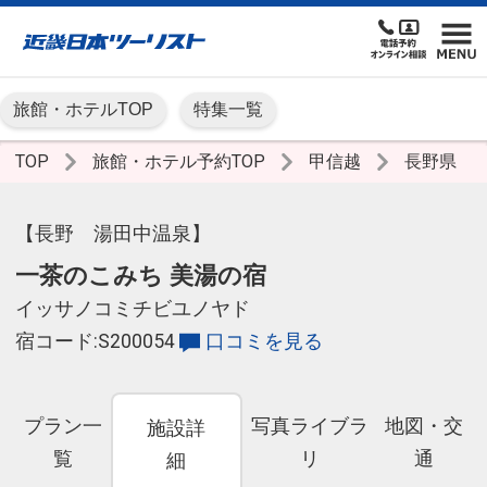
旅館・ホテルTOP
特集一覧
TOP
旅館・ホテル予約TOP
甲信越
長野県
【長野 湯田中温泉】
一茶のこみち 美湯の宿
イッサノコミチビユノヤド
宿コード:S200054
口コミを見る
プラン一
写真ライブラ
地図・交
施設詳
覧
リ
通
細