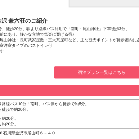
沢 兼六荘のご紹介
分、徒歩20分、駅より路線バス利用で「南町・尾山神社」下車徒歩3分、
前にあり、静かな立地で気楽に寛げる宿♪
尾山神社・長町武家屋敷・三大茶屋町など、主な観光ポイントが徒歩圏内に
室洋室タイプのバストイレ付
す
宿泊プラン一覧はこちら
り路線バス10分「南町」バス停から徒歩で約5分。
ら徒歩で約20分。
約20分。
約20分。
0918 石川県金沢市尾山町６－４０