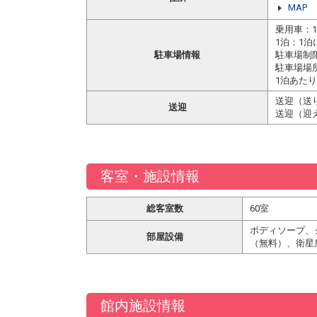
MAP
乗用車：1
1泊：1泊
駐車場情報
駐車場制
駐車場場
1泊あたり
送迎（送
送迎
送迎（迎
客室・施設情報
総客室数
60室
ボディソープ、
部屋設備
（無料）、衛星
館内施設情報