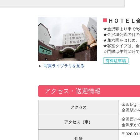
ＨＯＴＥＬ金
★金沢駅より車で8
★金沢城公園の目の
★兼六園をはじめ、
★客室タイプは、全
☆門限は午前２時で
有料駐車場
写真ライブラリを見る
アクセス・送迎情報
金沢駅よ
アクセス
金沢駅か
金沢西から
アクセス（車）
金沢東から
〒920-
住所