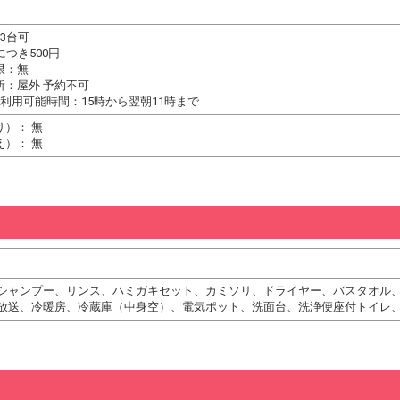
3台可
につき500円
限：無
所：屋外 予約不可
利用可能時間：15時から翌朝11時まで
り）： 無
え）： 無
シャンプー、リンス、ハミガキセット、カミソリ、ドライヤー、バスタオル
放送、冷暖房、冷蔵庫（中身空）、電気ポット、洗面台、洗浄便座付トイレ