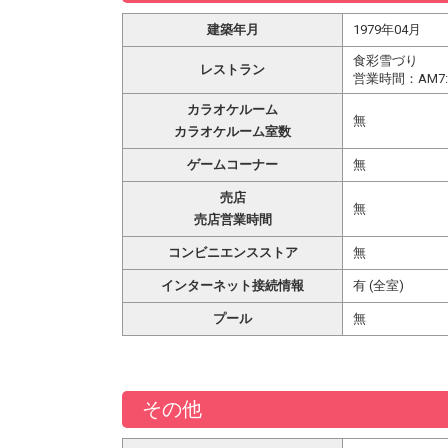
建築年月
1979年04月
食彩雪づり
レストラン
営業時間：AM7:0
カラオケルーム
無
カラオケルーム室数
ゲームコーナー
無
売店
無
売店営業時間
コンビニエンスストア
無
インターネット接続情報
有 (全室)
プール
無
その他