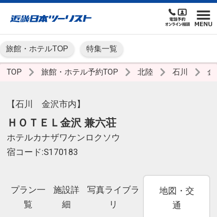
旅館・ホテルTOP
特集一覧
TOP
旅館・ホテル予約TOP
北陸
石川
金
【石川 金沢市内】
ＨＯＴＥＬ金沢 兼六荘
ホテルカナザワケンロクソウ
宿コード:S170183
プラン一
施設詳
写真ライブラ
地図・交
覧
細
リ
通