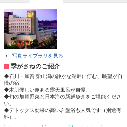
写真ライブラリを見る
季がさねのご紹介
◆石川・加賀 柴山潟の静かな湖畔に佇む、眺望が自
慢の宿
◆木肌優しい趣ある露天風呂が自慢。
◆旬の加賀野菜と日本海の新鮮魚介をご堪能くださ
い。
◆デトックス効果の高い岩盤浴も人気です（別途有
料）。