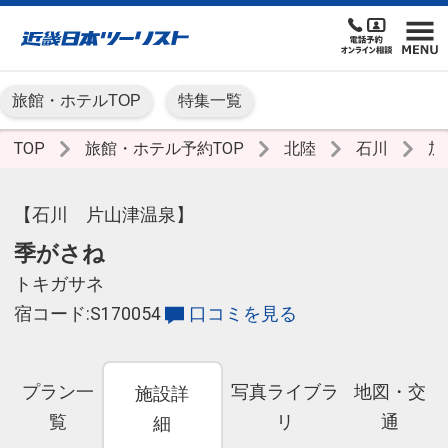
旅館・ホテルTOP
特集一覧
TOP
旅館・ホテル予約TOP
北陸
石川
加
【石川 片山津温泉】
季がさね
トキガサネ
宿コード:S170054
口コミを見る
プラン一
写真ライブラ
地図・交
施設詳
覧
リ
通
細