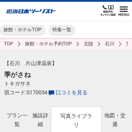
旅館・ホテルTOP
特集一覧
TOP
旅館・ホテル予約TOP
北陸
石川
加
【石川 片山津温泉】
季がさね
トキガサネ
宿コード:S170054
口コミを見る
プラン一
施設詳
地図・交
写真ライブラ
覧
細
通
リ