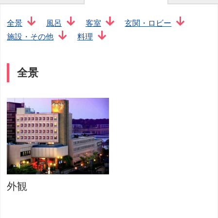
全景
風呂
客室
玄関・ロビー
施設・その他
料理
全景
外観