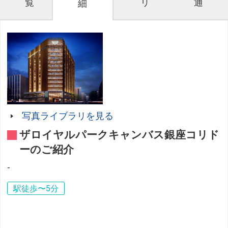
覧
リ
通
細
写真ライブラリを見る
ザロイヤルパークキャンバス銀座コリド
ーのご紹介
-
駅徒歩〜5分