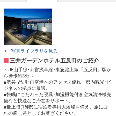
写真ライブラリを見る
三井ガーデンホテル五反田のご紹介
～JR山手線･都営浅草線･東急池上線『五反田』駅か
ら徒歩約3分～
■渋谷･品川･両空港へのアクセス優れ、都内観光･ビ
ジネスの拠点に最適。
■快眠にこだわった寝具･加湿機能付き空気清浄機完
備など快適なご滞在をサポート。
■最上階(16階)に宿泊者専用大浴場を備え、旅に疲
れの癒し処としてお寛ぎください。