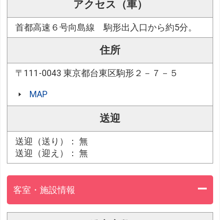
アクセス（車）
首都高速６号向島線 駒形出入口から約5分。
住所
〒111-0043 東京都台東区駒形２－７－５
MAP
送迎
送迎（送り）： 無
送迎（迎え）： 無
客室・施設情報