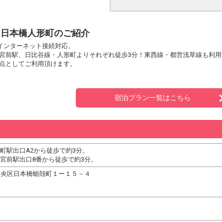
ン日本橋人形町のご紹介
室インターネット接続対応。
宮前駅、日比谷線・人形町よりそれぞれ徒歩3分！東西線・都営浅草線も利
点としてご利用頂けます。
宿泊プラン一覧はこちら
町駅出口A2から徒歩で約3分。
天宮前駅出口8番から徒歩で約3分。
京都中央区日本橋蛎殻町１ー１５－４