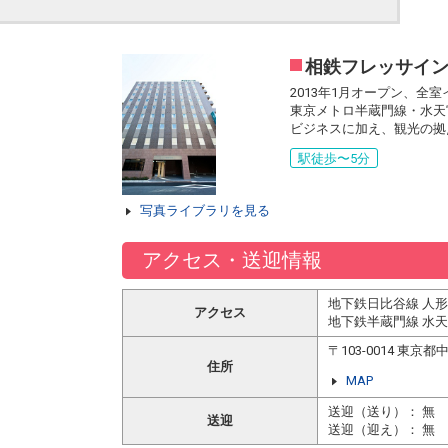
相鉄フレッサイ
2013年1月オープン、全
東京メトロ半蔵門線・水天
ビジネスに加え、観光の拠
駅徒歩〜5分
写真ライブラリを見る
アクセス・送迎情報
地下鉄日比谷線 人形
アクセス
地下鉄半蔵門線 水
〒103-0014 東
住所
MAP
送迎（送り）： 無
送迎
送迎（迎え）： 無