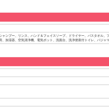
シャンプー、リンス、ハンド＆フェイスソープ、ドライヤー、バスタオル、
房、加湿器、空気清浄機、電気ポット、洗面台、洗浄便座付トイレ、パジャ