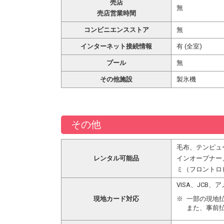
売店
無
売店営業時間
コンビニエンスストア
無
インターネット接続情報
有 (全室)
プール
無
その他施設
製氷機
その他
毛布、テンピュ
レンタル可能品
インオープナー
ミ（フロントロ
VISA、JCB
現地カード対応
一部の現地
また、事前