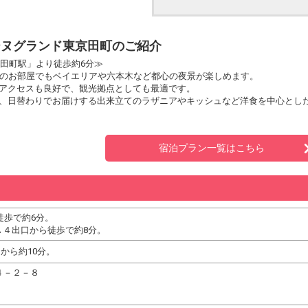
ーヌグランド東京田町のご紹介
「田町駅」より徒歩約6分≫
どのお部屋でもベイエリアや六本木など都心の夜景が楽しめます。
アクセスも良好で、観光拠点としても最適です。
、日替わりでお届けする出来立てのラザニアやキッシュなど洋食を中心とし
宿泊プラン一覧はこちら
徒歩で約6分。
Ａ４出口から徒歩で約8分。
から約10分。
浦４－２－８