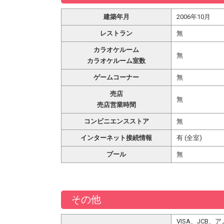
建築年月
2006年10月
レストラン
無
カラオケルーム
無
カラオケルーム室数
ゲームコーナー
無
売店
無
売店営業時間
コンビニエンスストア
無
インターネット接続情報
有 (全室)
プール
無
その他
VISA、JCB