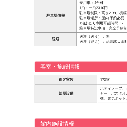
乗用車：4台可
1泊：一泊2310円
駐車場制限：高さ2.98／横幅2.
駐車場情報
駐車場場所：屋内 予約必要
1泊あたり利用可能時間：-
駐車場特記事項：完全予約
送迎（送り）： 無
送迎
送迎（迎え）： 品川駅→田町
客室・施設情報
総客室数
173室
ボディソープ、
部屋設備
ヤー、バスタオ
機、電気ポット
館内施設情報