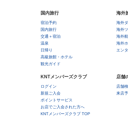
国内旅行
海外
宿泊予約
海外
国内旅行
海外
交通＋宿泊
海外
温泉
海外
日帰り
エン
高級旅館・ホテル
観光ガイド
KNTメンバーズクラブ
店舗
ログイン
店舗
新規ご入会
来店
ポイントサービス
お店でご入会された方へ
KNTメンバーズクラブ TOP