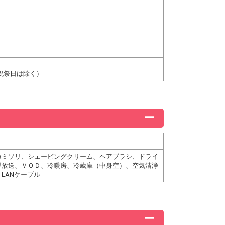
（祝祭日は除く）
カミソリ、シェービングクリーム、ヘアブラシ、ドライ
星放送、ＶＯＤ、冷暖房、冷蔵庫（中身空）、空気清浄
LANケーブル