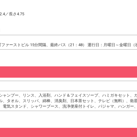
4／長さ4.75
制
ファーストビル 15分間隔、最終バス（21：48） 運行日：月曜日～金曜日
シャンプー、リンス、入浴剤、ハンド＆フェイスソープ、ハミガキセット、
ル、タオル、スリッパ、綿棒、消臭剤、日本茶セット、テレビ（無料）、衛
、電気スタンド、シャワーブース、洗浄便座付トイレ、パジャマ、ハンガー、