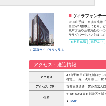
ヴィラフォンテ
≪JR山手線・京浜東北線
全室が14階以上にあり、
浅草方面や台場方面のへの
サラダバーやパンをはじめ
有料駐車場
送迎あり
写真ライブラリを見る
アクセス・送迎情報
JR山手線 田町駅芝浦口から
アクセス
都営三田線・浅草線 三田駅
アクセス（車）
首都高速道路 芝公園出入口
〒108-0023 東京都港区芝
住所
MAP