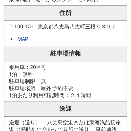
住所
〒100-1511 東京都八丈島八丈町三根５３９２
MAP
駐車場情報
乗用車：20台可
1泊：無料
駐車場制限：無
駐車場場所：屋外 予約不要
1泊あたり利用可能時間：２４時間
送迎
送迎（送り）： 八丈島空港または東海汽船接岸
港 出発時刻に合わせて各所に送り。 事前連絡