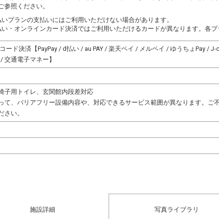
ご参照ください。
払いプランの支払いにはご利用いただけない場合があります。
払い・オンラインカード決済ではご利用いただけるカードが異なります。各プ
決済【PayPay / d払い / au PAY / 楽天ペイ / メルペイ / ゆうちょPay / J-coi
AON / 交通電子マネー】
椅子用トイレ、玄関館内段差対応
って、バリアフリー設備内容や、対応できるサービス範囲が異なります。ご
ださい。
施設詳細
写真ライブラリ