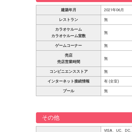
建築年月
2021年06月
レストラン
無
カラオケルーム
無
カラオケルーム室数
ゲームコーナー
無
売店
無
売店営業時間
コンビニエンスストア
無
インターネット接続情報
有 (全室)
プール
無
その他
VISA、UC