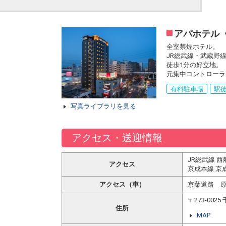
アパホテル
全室禁煙ホテル。
JR総武線・武蔵野
徒歩1分の好立地。
元集中コントローラ
有料駐車場
駅徒
写真ライブラリを見る
アクセス・送迎情報
JR総武線 
アクセス
京成本線 京
アクセス（車）
京葉道路 原
〒273-00
住所
MAP