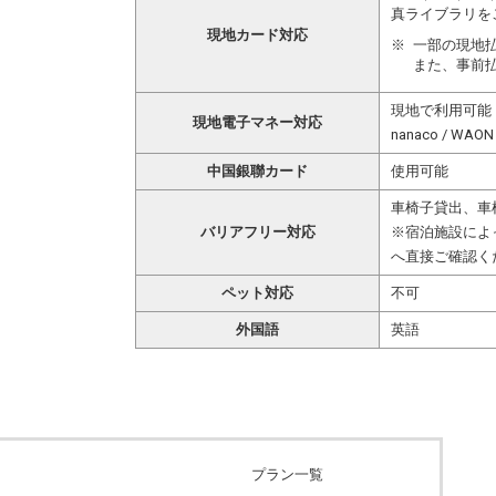
真ライブラリを
現地カード対応
一部の現地
また、事前
現地で利用可能 コード
現地電子マネー対応
nanaco / W
中国銀聯カード
使用可能
車椅子貸出、車
バリアフリー対応
※宿泊施設によ
へ直接ご確認く
ペット対応
不可
外国語
英語
プラン一覧