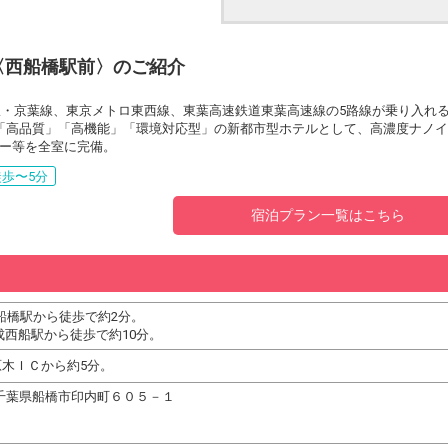
〈西船橋駅前〉のご紹介
線・京葉線、東京メトロ東西線、東葉高速鉄道東葉高速線の5路線が乗り入れ
「高品質」「高機能」「環境対応型」の新都市型ホテルとして、高濃度ナノイ
ー等を全室に完備。
歩〜5分
宿泊プラン一覧はこちら
西船橋駅から徒歩で約2分。
成西船駅から徒歩で約10分。
木ＩＣから約5分。
25 千葉県船橋市印内町６０５－１