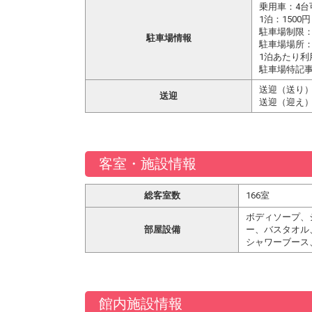
乗用車：4台
1泊：1500円
駐車場制限
駐車場情報
駐車場場所：
1泊あたり利用
駐車場特記事項
送迎（送り）
送迎
送迎（迎え）
客室・施設情報
総客室数
166室
ボディソープ、
部屋設備
ー、バスタオル
シャワーブース
館内施設情報