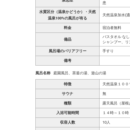
禁忌症
患
水質区分（温泉かどうか）・天然
天然温泉加水(適
温泉100%の風呂が有る
料金
宿泊者無料
バスタオル なし
備品
シャンプー、リ
風呂場のバリアフリー
手すり
備考
風呂名称
庭園風呂、茶釜の湯、遊山の湯
特徴
天然温泉１００
サウナ
無
種類
露天風呂（屋根
入浴可能時間
１４時～１０時
収容人数
10人