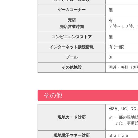
ゲームコーナー
無
売店
有
７時～１０時、
売店営業時間
コンビニエンスストア
無
インターネット接続情報
有 (一部)
プール
無
その他施設
囲碁・将棋（無
その他
VISA、UC、
現地カード対応
一部の現地
また、事前
現地電子マネー対応
Ｓｕｉｃａ