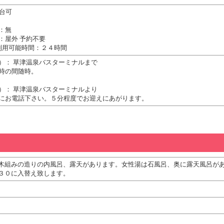
0台可
：無
：屋外 予約不要
利用可能時間：２４時間
）： 草津温泉バスターミナルまで
時の間随時。
）： 草津温泉バスターミナルより
にお電話下さい。５分程度でお迎えにあがります。
木組みの造りの内風呂、露天があります。女性湯は石風呂、奥に露天風呂が
３０に入替え致します。