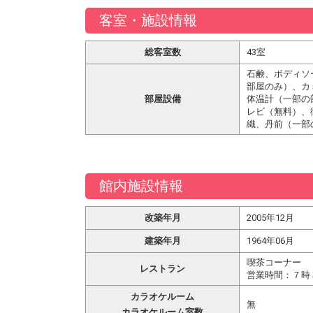
客室・施設情報
総客室数
43室
石鹸、ボディソ
部屋のみ）、カ
部屋設備
体温計（一部の
レビ（無料）、
織、丹前（一部
館内施設情報
改築年月
2005年12月
建築年月
1964年06月
喫茶コーナー
レストラン
営業時間：７時
カラオケルーム
無
カラオケルーム室数