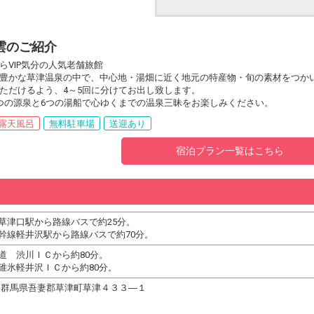
雲のご紹介
らVIP気分の人気老舗旅館
豊かな草津温泉の中で、中心地・湯畑に近く地元の特産物・旬の素材をつか
ただけるよう、4～5回に分けてお出し致します。
つの源泉と6つの湯船で心ゆくまでの温泉三昧をお楽しみください。
露天風呂
無料駐車場
送迎あり
宿泊プラン一覧はこちら
草津口駅から路線バスで約25分。
幹線軽井沢駅から路線バスで約70分。
道 渋川ＩＣから約80分。
碓氷軽井沢ＩＣから約80分。
711 群馬県吾妻郡草津町草津４３３―１