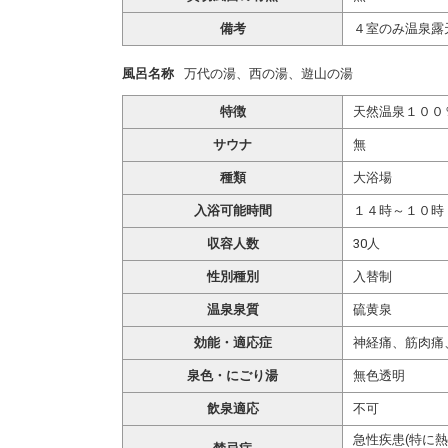
備考
４室のみ温泉露
風呂名称
万代の湯、西の湯、遊山の湯
特徴
天然温泉１００
サウナ
無
種類
大浴場
入浴可能時間
１４時～１０時
収容人数
30人
性別種別
入替制
温泉泉質
硫黄泉
効能・適応症
神経痛、筋肉痛
泉色・にごり湯
無色透明
飲泉適応
不可
急性疾患(特に