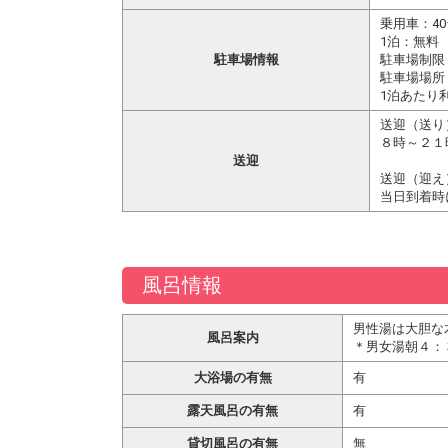
乗用車：4
1泊：無料
駐車場情報
駐車場制限
駐車場場所
1泊あたり
送迎（送り
８時～２１
送迎
送迎（迎え
当日到着時
風呂情報
男性湯は大胆な
風呂案内
＊男女湯朝４：
大浴場の有無
有
露天風呂の有無
有
貸切風呂の有無
無