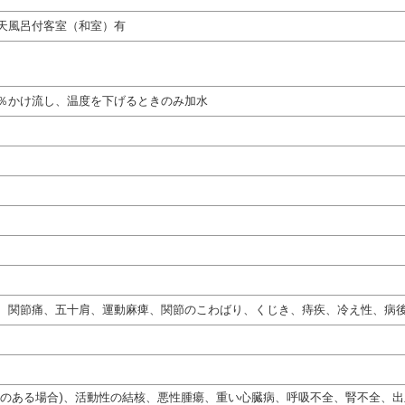
天風呂付客室（和室）有
％かけ流し、温度を下げるときのみ加水
、関節痛、五十肩、運動麻痺、関節のこわばり、くじき、痔疾、冷え性、病
熱のある場合)、活動性の結核、悪性腫瘍、重い心臓病、呼吸不全、腎不全、