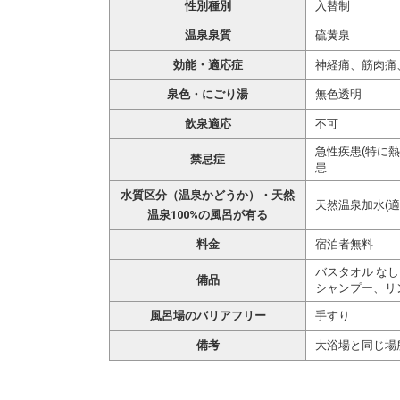
性別種別
入替制
温泉泉質
硫黄泉
効能・適応症
神経痛、筋肉痛
泉色・にごり湯
無色透明
飲泉適応
不可
急性疾患(特に
禁忌症
患
水質区分（温泉かどうか）・天然
天然温泉加水(適
温泉100%の風呂が有る
料金
宿泊者無料
バスタオル なし
備品
シャンプー、リ
風呂場のバリアフリー
手すり
備考
大浴場と同じ場