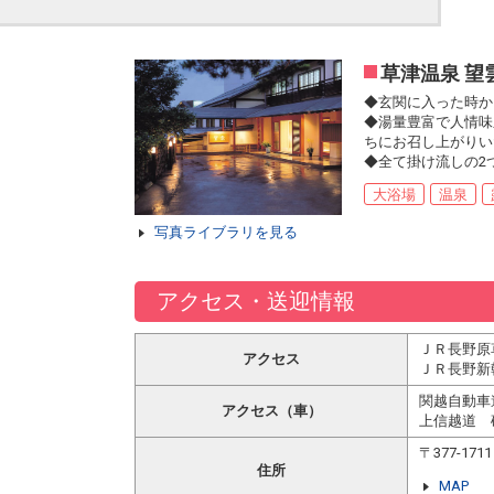
草津温泉 望
◆玄関に入った時か
◆湯量豊富で人情味
ちにお召し上がりい
◆全て掛け流しの2
大浴場
温泉
写真ライブラリを見る
アクセス・送迎情報
ＪＲ長野原
アクセス
ＪＲ長野新
関越自動車
アクセス（車）
上信越道 
〒377-1
住所
MAP