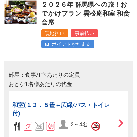
２０２６年 群馬県への旅！お
でかけプラン 雲松庵和室 和食
会席
現地払い
事前払い
ポイントがたまる
部屋：食事/1室あたりの定員
おとな1名様あたりの代金
和室(１２．５畳＋広縁/バス・トイレ
付)
2～4名