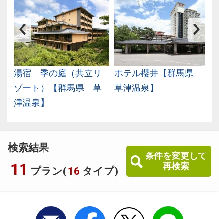
県
湯宿 季の庭（共立リ
ホテル櫻井【群馬県
ゾート）【群馬県 草
草津温泉】
津温泉】
検索結果
条件を変更して
11
再検索
プラン(
16
タイプ)