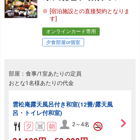
[宿泊施設との直接契約となりま
す]
オンラインカード専用
夕食部屋or個室
部屋：食事/1室あたりの定員
おとな1名様あたりの代金
雲松庵露天風呂付き和室(12畳/露天風
呂・トイレ付和室)
2～4名