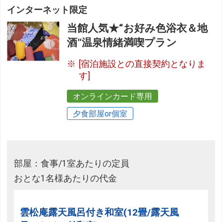
インターネット限定
当館人気★“お好み色浴衣＆地
酒”温泉情緒満喫プラン
[宿泊施設との直接契約となりま
す]
オンラインカード専用
夕食部屋or個室
部屋：食事/1室あたりの定員
おとな1名様あたりの代金
雲松庵露天風呂付き和室(12畳/露天風