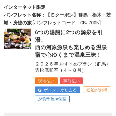
インターネット限定
パンフレット名称：【Ｅクーポン】群馬・栃木・茨
城・房総の旅
[パンフレットコード：CBJ700N]
6つの湯船に2つの源泉を引
湯。
西の河原源泉も楽しめる温泉
宿で心ゆくまで温泉三昧！
２０２６年 おすすめプラン（群馬）
雲松庵和室（４～８月）
現地払い
事前払い
ポイントがたまる
連泊がお得
夕食部屋or個室