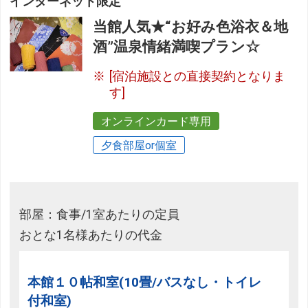
インターネット限定
当館人気★“お好み色浴衣＆地
酒”温泉情緒満喫プラン☆
[宿泊施設との直接契約となりま
す]
オンラインカード専用
夕食部屋or個室
部屋：食事/1室あたりの定員
おとな1名様あたりの代金
本館１０帖和室(10畳/バスなし・トイレ
付和室)