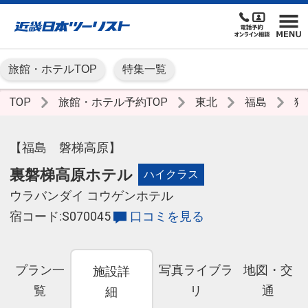
旅館・ホテルTOP
特集一覧
TOP
旅館・ホテル予約TOP
東北
福島
猪
【福島 磐梯高原】
裏磐梯高原ホテル
ハイクラス
ウラバンダイ コウゲンホテル
宿コード:S070045
口コミを見る
プラン一
写真ライブラ
地図・交
施設詳
覧
リ
通
細