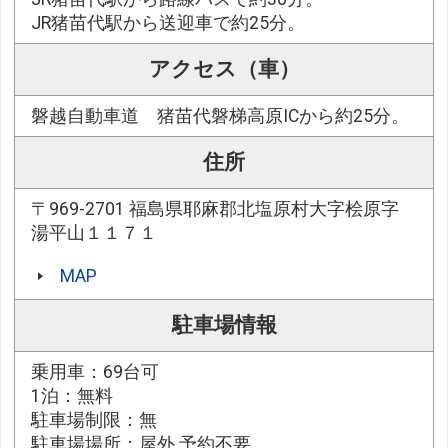
JR猪苗代駅から送迎車で約25分。
アクセス（車）
磐越自動車道 猪苗代磐梯高原ICから約25分。
住所
〒969-2701 福島県耶麻郡北塩原村大字桧原字
湯平山１１７１
MAP
駐車場情報
乗用車：69台可
1泊：無料
駐車場制限：無
駐車場場所：屋外 予約不要