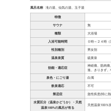
風呂名称
滝の湯、仙気の湯、玉子湯
特徴
サウナ
無
種類
大浴場
入浴可能時間
０時～２４時（
性別種別
男女別
温泉泉質
硫黄泉
神経痛、筋肉痛
効能・適応症
進、きりきず、
泉色・にごり湯
白濁
飲泉適応
不可
禁忌症
急性疾患(特に
水質区分（温泉かどうか）・天然
天然温泉100％
温泉100%の風呂が有る