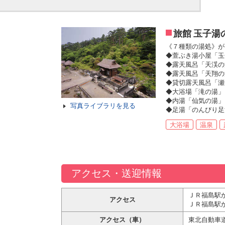
旅館 玉子湯
《７種類の湯処》が
◆萱ぶき湯小屋「玉
◆露天風呂「天渓の
◆露天風呂「天翔の
◆貸切露天風呂「瀬
◆大浴場「滝の湯」
◆内湯「仙気の湯」
写真ライブラリを見る
◆足湯「のんびり足
大浴場
温泉
アクセス・送迎情報
ＪＲ福島駅
アクセス
ＪＲ福島駅
アクセス（車）
東北自動車