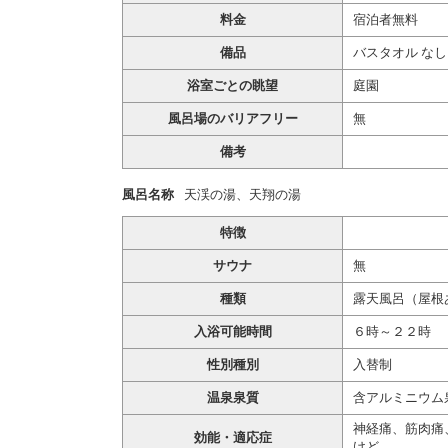
料金
宿泊者無料
備品
バスタオル なし
浴室ごとの眺望
庭園
風呂場のバリアフリー
無
備考
風呂名称
天渓の湯、天翔の湯
特徴
サウナ
無
種類
露天風呂（屋根
入浴可能時間
６時～２２時
性別種別
入替制
温泉泉質
含アルミニウム
神経痛、筋肉痛
効能・適応症
けど