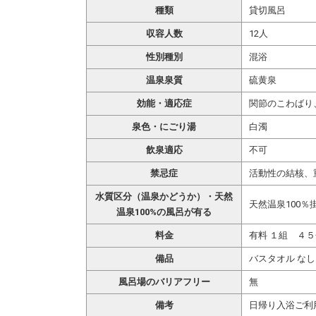
種類
貸切風呂
収容人数
12人
性別種別
混浴
温泉泉質
硫黄泉
効能・適応症
関節のこわばり
泉色・にごり湯
白濁
飲泉適応
不可
禁忌症
活動性の結核、
水質区分（温泉かどうか）・天然
天然温泉100％
温泉100%の風呂が有る
料金
有料 １組 ４
備品
バスタオル なし
風呂場のバリアフリー
無
備考
日帰り入浴ご利