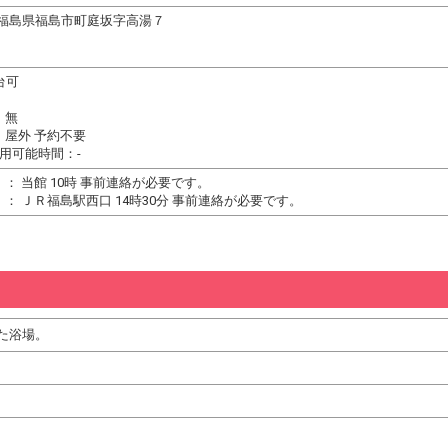
61 福島県福島市町庭坂字高湯７
台可
：無
：屋外 予約不要
用可能時間：-
： 当館 10時 事前連絡が必要です。
： ＪＲ福島駅西口 14時30分 事前連絡が必要です。
た浴場。