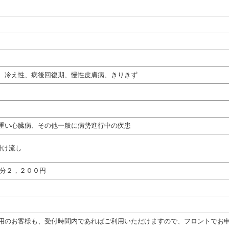
、冷え性、病後回復期、慢性皮膚病、きりきず
重い心臓病、その他一般に病勢進行中の疾患
掛け流し
５分２，２００円
用のお客様も、受付時間内であればご利用いただけますので、フロントでお