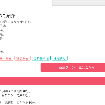
のご紹介
お楽しみいただけます。
子湯」
湯」
湯」
音」
湯」
露天風呂
貸切風呂
無料駐車場
送迎あり
宿泊プラン一覧はこちら
から路線バスで約40分。
からタクシーで約25分。
道 福島西ＩＣから約30分。