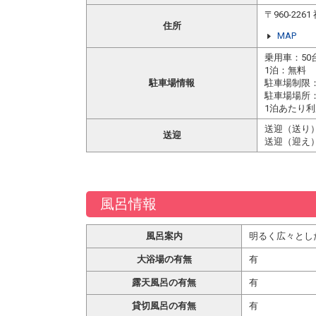
〒960-22
住所
MAP
乗用車：50
1泊：無料
駐車場情報
駐車場制限
駐車場場所
1泊あたり利
送迎（送り）
送迎
送迎（迎え）
風呂情報
風呂案内
明るく広々とし
大浴場の有無
有
露天風呂の有無
有
貸切風呂の有無
有