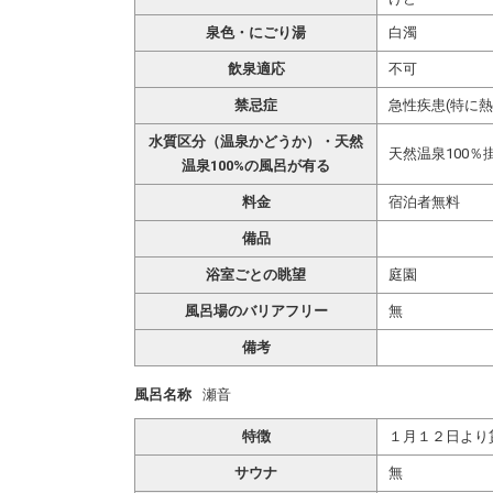
泉色・にごり湯
白濁
飲泉適応
不可
禁忌症
急性疾患(特に
水質区分（温泉かどうか）・天然
天然温泉100％
温泉100%の風呂が有る
料金
宿泊者無料
備品
浴室ごとの眺望
庭園
風呂場のバリアフリー
無
備考
風呂名称
瀬音
特徴
１月１２日より
サウナ
無