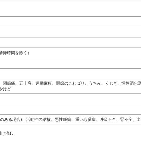
清掃時間を除く）
、関節痛、五十肩、運動麻痺、関節のこわばり、うちみ、くじき、慢性消化
やけど
熱のある場合)、活動性の結核、悪性腫瘍、重い心臓病、呼吸不全、腎不全、
掛け流し