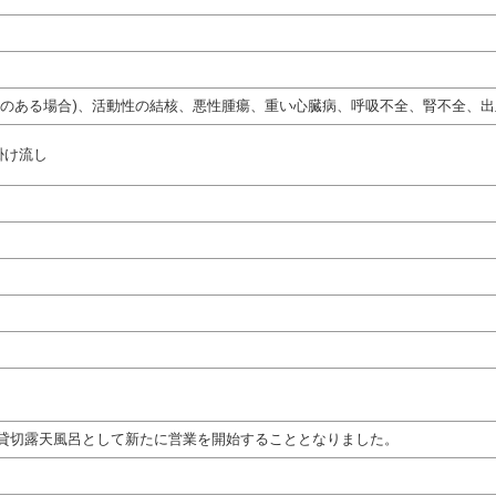
熱のある場合)、活動性の結核、悪性腫瘍、重い心臓病、呼吸不全、腎不全、
掛け流し
貸切露天風呂として新たに営業を開始することとなりました。