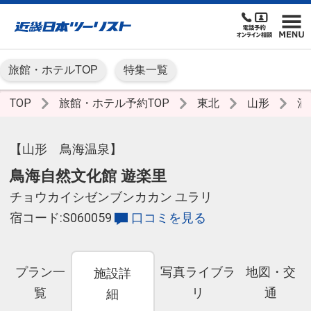
旅館・ホテルTOP
特集一覧
TOP
旅館・ホテル予約TOP
東北
山形
酒
【山形 鳥海温泉】
鳥海自然文化館 遊楽里
チョウカイシゼンブンカカン ユラリ
宿コード:S060059
口コミを見る
プラン一
写真ライブラ
地図・交
施設詳
覧
リ
通
細