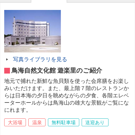
写真ライブラリを見る
鳥海自然文化館 遊楽里のご紹介
地元で捕れた新鮮な魚貝類を使った会席膳をお楽し
みいただけます。また、最上階７階のレストランか
らは日本海の夕日を眺めながらの夕食、各階エレベ
ーターホールからは鳥海山の雄大な景観がご覧にな
にれます。
大浴場
温泉
無料駐車場
送迎あり