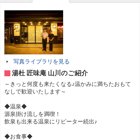
写真ライブラリを見る
湯杜 匠味庵 山川のご紹介
～きっと何度も来たくなる♪温かみに満ちたおもて
なしで歓迎いたします～
◆温泉◆
源泉掛け流しを満喫！
飲泉も出来る温泉にリピーター続出♪
◆お食事◆