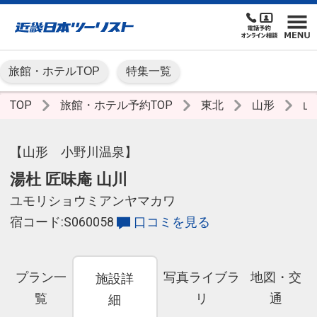
旅館・ホテルTOP
特集一覧
TOP
旅館・ホテル予約TOP
東北
山形
山
【山形 小野川温泉】
湯杜 匠味庵 山川
ユモリショウミアンヤマカワ
宿コード:S060058
口コミを見る
プラン一
写真ライブラ
地図・交
施設詳
覧
リ
通
細