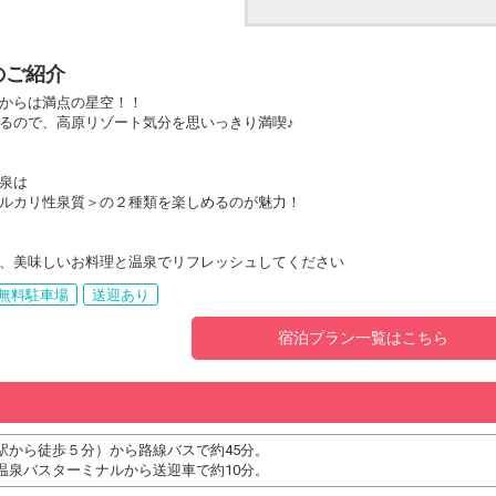
のご紹介
からは満点の星空！！
るので、高原リゾート気分を思いっきり満喫♪
泉は
ルカリ性泉質＞の２種類を楽しめるのが魅力！
、美味しいお料理と温泉でリフレッシュしてください
無料駐車場
送迎あり
宿泊プラン一覧はこちら
駅から徒歩５分）から路線バスで約45分。
温泉バスターミナルから送迎車で約10分。