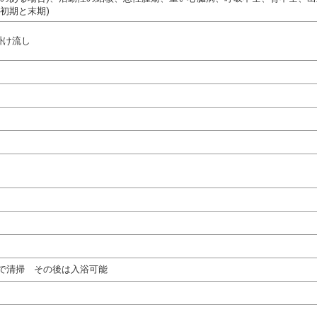
初期と末期)
掛け流し
で清掃 その後は入浴可能