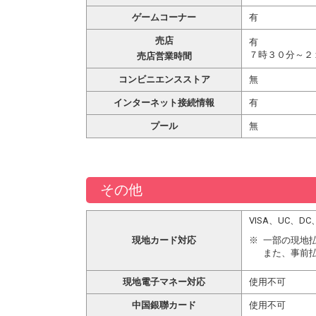
ゲームコーナー
有
売店
有
７時３０分～２
売店営業時間
コンビニエンスストア
無
インターネット接続情報
有
プール
無
その他
VISA、UC、
現地カード対応
一部の現地
また、事前
現地電子マネー対応
使用不可
中国銀聯カード
使用不可