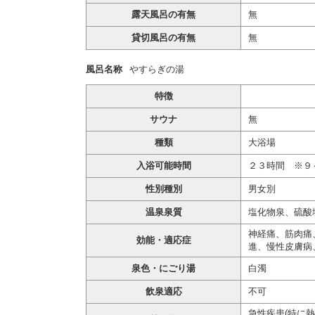
露天風呂の有無
無
貸切風呂の有無
無
風呂名称
やすらぎの湯
特徴
サウナ
無
種類
大浴場
入浴可能時間
２３時間 ※９
性別種別
男女別
温泉泉質
塩化物泉、硫酸
神経痛、筋肉痛
効能・適応症
進、慢性皮膚病
泉色・にごり湯
白濁
飲泉適応
不可
急性疾患(特に