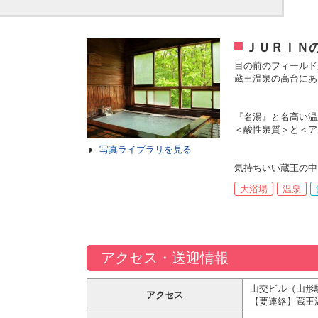
ＪＵＲＩＮ
目の前のフィールド
蔵王温泉の高台にあ
『名湯』と名高い温
＜酸性泉質＞と＜ア
写真ライブラリを見る
気持ちいい蔵王の中
大浴場
温泉
アクセス・送迎情報
山交ビル（山形
アクセス
【要連絡】蔵王