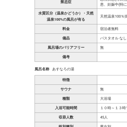
禁忌症
患、妊娠中(特に
水質区分（温泉かどうか）・天然
天然温泉100％
温泉100%の風呂が有る
料金
宿泊者無料
備品
バスタオル なし
風呂場のバリアフリー
無
備考
風呂名称
あすなろの湯
特徴
サウナ
無
種類
大浴場
入浴可能時間
１０時～１３時
収容人数
45人
性別種別
男女別