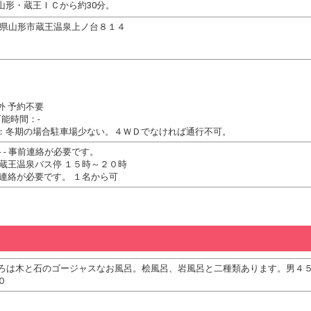
山形・蔵王ＩＣから約30分。
 山形県山形市蔵王温泉上ノ台８１４
外 予約不要
能時間：-
：冬期の場合駐車場少ない。４ＷＤでなければ通行不可。
- - 事前連絡が必要です。
 蔵王温泉バス停 １５時～２０時
前連絡が必要です。 １名から可
ろは木と石のゴージャスなお風呂。桧風呂、岩風呂と二種類あります。男４
０