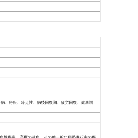
器病、痔疾、冷え性、病後回復期、疲労回復、健康増
出血性疾患、高度の貧血、その他一般に病勢進行中の疾