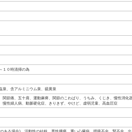
～１０時清掃の為
塩泉、含アルミニウム泉、硫黄泉
、関節痛、五十肩、運動麻痺、関節のこわばり、うちみ、くじき、慢性消化
、慢性婦人病、動脈硬化症、きりきず、やけど、虚弱児童、高血圧症
熱のある場合)、活動性の結核、悪性腫瘍、重い心臓病、呼吸不全、腎不全、