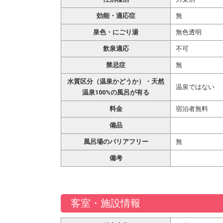
効能・適応症
無
泉色・にごり湯
無色透明
飲泉適応
不可
禁忌症
無
水質区分（温泉かどうか）・天然
温泉ではない
温泉100%の風呂が有る
料金
宿泊者無料
備品
風呂場のバリアフリー
無
備考
客室・施設情報