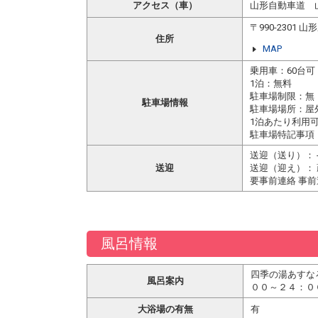
アクセス（車）
山形自動車道 
〒990-2301
住所
MAP
乗用車：60台可
1泊：無料
駐車場制限：無
駐車場情報
駐車場場所：屋
1泊あたり利用可
駐車場特記事項
送迎（送り）： 
送迎
送迎（迎え）：
要事前連絡 事
風呂情報
四季の湯あすな
風呂案内
００～２４：０
大浴場の有無
有