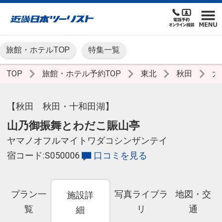
旅館・ホテルTOP
特集一覧
TOP
旅館・ホテル予約TOP
東北
秋田
大
【秋田 秋田・十和田湖】
山乃御振舞とわだこ賑山亭
ヤマノオフルマイトワダコシンザンテイ
宿コード:S050006
口コミを見る
プラン一
写真ライブラ
地図・交
施設詳
覧
リ
通
細