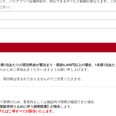
って、バリアフリー設備内容や、対応できるサービス範囲が異なります。ご
ださい。
名様1泊あたりの宿泊料金が素泊まり・税抜6,000円以上の場合、1名様1泊あた
らかじめご承知おきくださいますようお願い申し上げます。
、宿泊税は含まれておりませんのでご注意くださませ。
て禁煙のため、客室内もしくは施設内で喫煙が確認できた場合、
室販売売り止めに伴う損害賠償】が発生
します。
子たばこ等すべてが該当いたします。