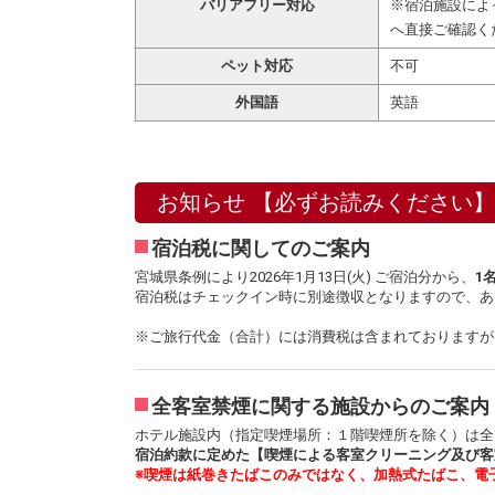
バリアフリー対応
※宿泊施設によ
へ直接ご確認く
ペット対応
不可
外国語
英語
お知らせ 【必ずお読みください】
宿泊税に関してのご案内
宮城県条例により2026年1月13日(火) ご宿泊分から、
1
宿泊税はチェックイン時に別途徴収となりますので、あ
※ご旅行代金（合計）には消費税は含まれておりますが
全客室禁煙に関する施設からのご案内
ホテル施設内（指定喫煙場所：１階喫煙所を除く）は全
宿泊約款に定めた【喫煙による客室クリーニング及び客
※喫煙は紙巻きたばこのみではなく、加熱式たばこ、電