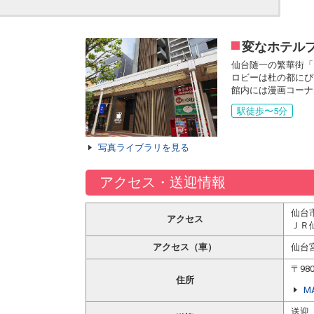
変なホテル
仙台随一の繁華街「
ロビーは杜の都にぴ
館内には漫画コーナ
駅徒歩〜5分
写真ライブラリを見る
アクセス・送迎情報
仙台
アクセス
ＪＲ
アクセス（車）
仙台
〒98
住所
M
送迎