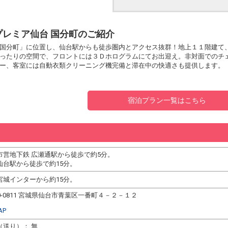
プレミア仙台 国分町のご紹介
国分町」に位置し、仙台駅からも徒歩圏内とアクセス抜群！地上１１階建て
ったりの空間で、フロントには３Ｄホログラムにてお出迎え。非対面でのチ
ー、客室には自動衣類クリーニング機完備と滞在中の快適さも提供します。
宿泊プラン一覧はこちら
市営地下鉄 広瀬通駅から徒歩で約5分。
仙台駅から徒歩で約15分。
宮城インターから約15分。
0-0811 宮城県仙台市青葉区一番町４－２－１２
AP
（送り）： 無