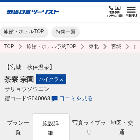
旅館・ホテルTOP
特集一覧
TOP
旅館・ホテル予約TOP
東北
宮城
仙
【宮城 秋保温泉】
茶寮 宗園
ハイクラス
サリョウソウエン
宿コード:S040063
口コミを見る
プラン一
写真ライブラ
地図・交
施設詳
覧
リ
通
細