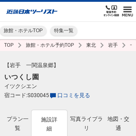
旅館・ホテルTOP
特集一覧
TOP
旅館・ホテル予約TOP
東北
岩手
一
【岩手 一関温泉郷】
いつくし園
イツクシエン
宿コード:S030045
口コミを見る
プラン一
写真ライブラ
地図・交
施設詳
覧
リ
通
細