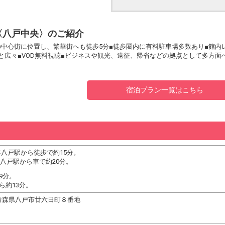
〈八戸中央〉のご紹介
の中心街に位置し、繁華街へも徒歩5分■徒歩圏内に有料駐車場多数あり■館内
米～と広々■VOD無料視聴■ビジネスや観光、遠征、帰省などの拠点として多方
宿泊プラン一覧はこちら
本八戸駅から徒歩で約15分。
八戸駅から車で約20分。
9分。
ら約13分。
44 青森県八戸市廿六日町８番地