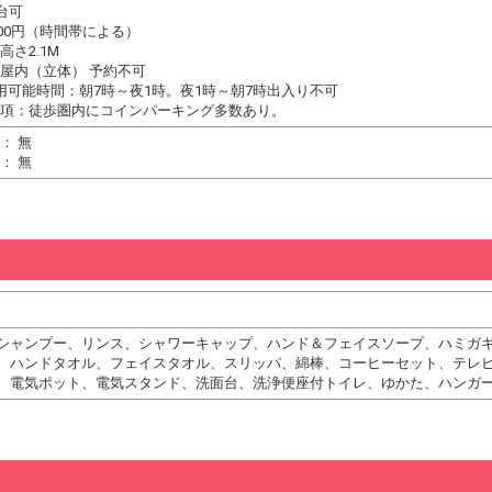
台可
600円（時間帯による）
さ2.1M
屋内（立体） 予約不可
用可能時間：朝7時～夜1時。夜1時～朝7時出入り不可
項：徒歩圏内にコインパーキング多数あり。
： 無
： 無
シャンプー、リンス、シャワーキャップ、ハンド＆フェイスソープ、ハミガ
、ハンドタオル、フェイスタオル、スリッパ、綿棒、コーヒーセット、テレ
、電気ポット、電気スタンド、洗面台、洗浄便座付トイレ、ゆかた、ハンガ