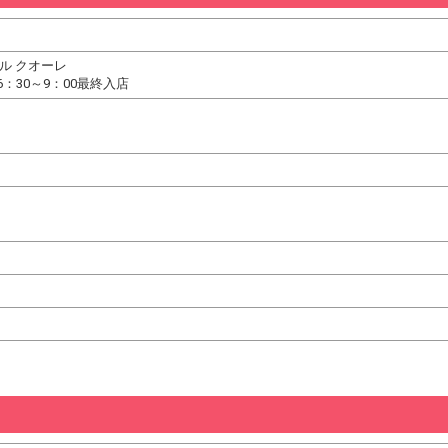
ル クオーレ
：30～9：00最終入店