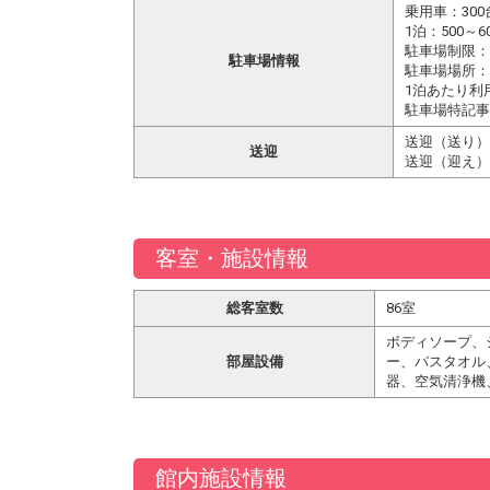
乗用車：300
1泊：500～
駐車場制限：高
駐車場情報
駐車場場所：
1泊あたり利
駐車場特記事
送迎（送り）
送迎
送迎（迎え）
客室・施設情報
総客室数
86室
ボディソープ、
部屋設備
ー、バスタオル
器、空気清浄機
館内施設情報