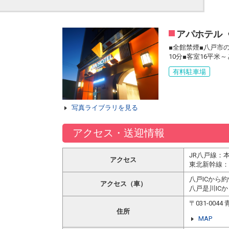
アパホテル
■全館禁煙■八戸市
10分■客室16平
有料駐車場
写真ライブラリを見る
アクセス・送迎情報
JR八戸線：
アクセス
東北新幹線：
八戸ICから約
アクセス（車）
八戸是川ICか
〒031-00
住所
MAP