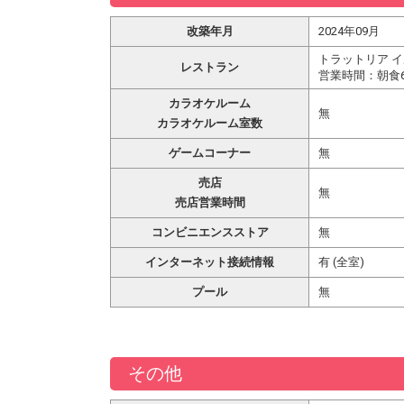
改築年月
2024年09月
トラットリア イ
レストラン
営業時間：朝食6
カラオケルーム
無
カラオケルーム室数
ゲームコーナー
無
売店
無
売店営業時間
コンビニエンスストア
無
インターネット接続情報
有 (全室)
プール
無
その他