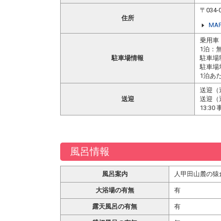
〒034
住所
MA
乗用車
1泊：
駐車場情報
駐車場
駐車場
1泊あた
送迎（
送迎
送迎（
13:3
風呂情報
風呂案内
人甲田山麓の猿
大浴場の有無
有
露天風呂の有無
有