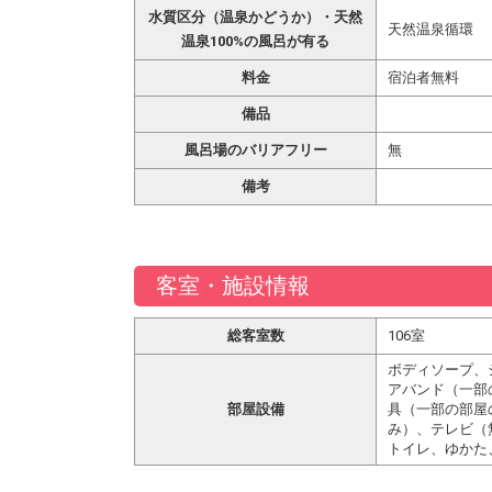
水質区分（温泉かどうか）・天然
天然温泉循環
温泉100%の風呂が有る
料金
宿泊者無料
備品
風呂場のバリアフリー
無
備考
客室・施設情報
総客室数
106室
ボディソープ、
アバンド（一部
部屋設備
具（一部の部屋
み）、テレビ（
トイレ、ゆかた