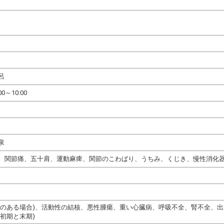
呂
00～10:00
泉
、関節痛、五十肩、運動麻痺、関節のこわばり、うちみ、くじき、慢性消化
熱のある場合)、活動性の結核、悪性腫瘍、重い心臓病、呼吸不全、腎不全、
初期と末期)