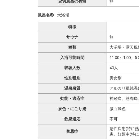
貸切風呂の有無
無
風呂名称
大浴場
特徴
サウナ
無
種類
大浴場・露天風
入浴可能時間
11:00～1:00、5:
収容人数
40人
性別種別
男女別
温泉泉質
アルカリ単純温
効能・適応症
神経痛、筋肉痛
泉色・にごり湯
微白濁色
飲泉適応
不可
急性疾患(特に
禁忌症
患、妊娠中(特に