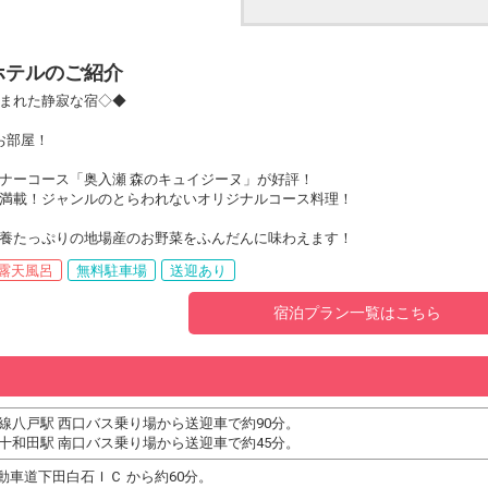
ホテルのご紹介
まれた静寂な宿◇◆
お部屋！
ナーコース「奥入瀬 森のキュイジーヌ」が好評！
満載！ジャンルのとらわれないオリジナルコース料理！
養たっぷりの地場産のお野菜をふんだんに味わえます！
露天風呂
無料駐車場
送迎あり
宿泊プラン一覧はこちら
幹線八戸駅 西口バス乗り場から送迎車で約90分。
戸十和田駅 南口バス乗り場から送迎車で約45分。
動車道下田白石ＩＣ から約60分。