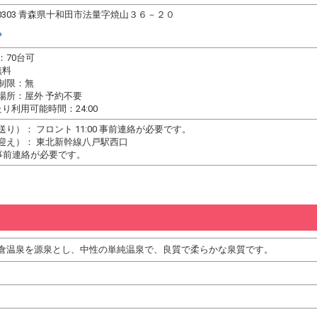
-0303 青森県十和田市法量字焼山３６－２０
P
：70台可
無料
制限：無
場所：屋外 予約不要
り利用可能時間：24:00
送り）： フロント 11:00 事前連絡が必要です。
迎え）： 東北新幹線八戸駅西口
0 事前連絡が必要です。
倉温泉を源泉とし、中性の単純温泉で、良質で柔らかな泉質です。