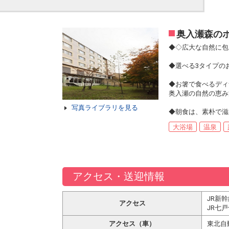
奥入瀬森の
◆◇広大な自然に包
◆選べる3タイプの
◆お箸で食べるディ
奥入瀬の自然の恵み
写真ライブラリを見る
◆朝食は、素朴で滋
大浴場
温泉
アクセス・送迎情報
JR新
アクセス
JR七
アクセス（車）
東北自